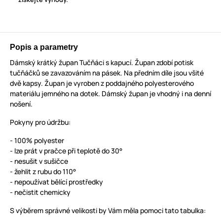
Popis a parametry
Dámský krátký župan Tučňáci s kapucí. Župan zdobí potisk
tučňáčků se zavazováním na pásek. Na předním díle jsou všité
dvě kapsy. Župan je vyroben z poddajného polyesterového
materiálu jemného na dotek. Dámský župan je vhodný i na denní
nošení.
Pokyny pro údržbu:
- 100% polyester
- lze prát v pračce při teplotě do 30°
- nesušit v sušičce
- žehlit z rubu do 110°
- nepoužívat bělící prostředky
- nečistit chemicky
S výběrem správné velikosti by Vám měla pomoci tato tabulka: