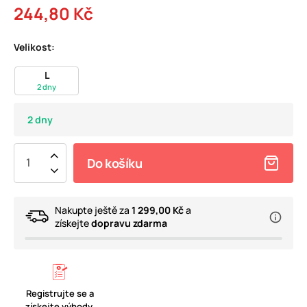
244,80 Kč
Velikost:
L
2 dny
2 dny
Do košíku
Nakupte ještě za
1 299,00 Kč
a
získejte
dopravu zdarma
Registrujte se a
získejte výhody.