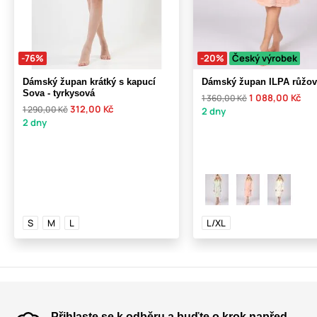
-76%
-20%
Český výrobek
Dámský župan krátký s kapucí
Dámský župan ILPA růžov
Sova - tyrkysová
1 088,00 Kč
1 360,00 Kč
312,00 Kč
1 290,00 Kč
2 dny
2 dny
S
M
L
L/XL
Přihlaste se k odběru a buďte o krok napřed.