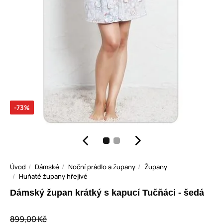
-73%
Úvod
Dámské
Noční prádlo a župany
Župany
Huňaté župany hřejivé
Dámský župan krátký s kapucí Tučňáci - šedá
899,00 Kč