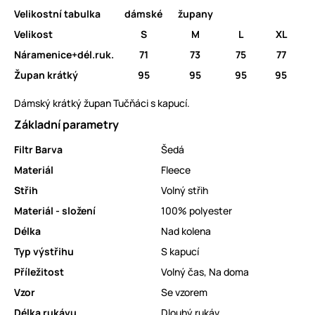
Velikostní tabulka
dámské
župany
Velikost
S
M
L
XL
Náramenice+dél.ruk.
71
73
75
77
Župan krátký
95
95
95
95
Dámský krátký župan Tučňáci s kapucí.
Základní parametry
Filtr Barva
Šedá
Materiál
Fleece
Střih
Volný střih
Materiál - složení
100% polyester
Délka
Nad kolena
Typ výstřihu
S kapucí
Příležitost
Volný čas
,
Na doma
Vzor
Se vzorem
Délka rukávu
Dlouhý rukáv