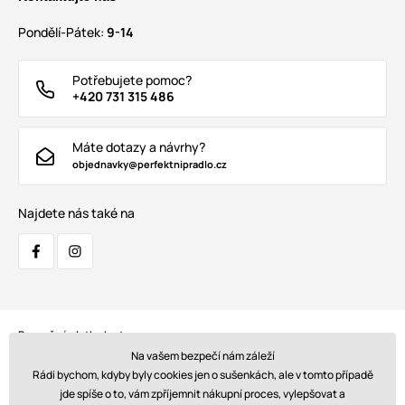
Pondělí-Pátek:
9-14
Potřebujete pomoc?
+420 731 315 486
Máte dotazy a návrhy?
objednavky@perfektnipradlo.cz
Najdete nás také na
Bezpečná platba kartou:
Na vašem bezpečí nám záleží
Rádi bychom, kdyby byly cookies jen o sušenkách, ale v tomto případě
jde spíše o to, vám zpříjemnit nákupní proces, vylepšovat a