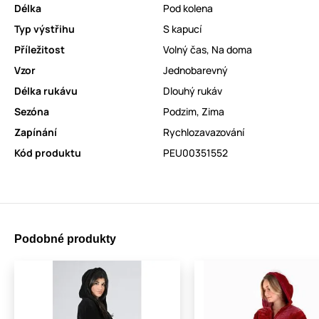
Délka
Pod kolena
Typ výstřihu
S kapucí
Příležitost
Volný čas
,
Na doma
Vzor
Jednobarevný
Délka rukávu
Dlouhý rukáv
Sezóna
Podzim
,
Zima
Zapínání
Rychlozavazování
Kód produktu
PEU00351552
Podobné produkty