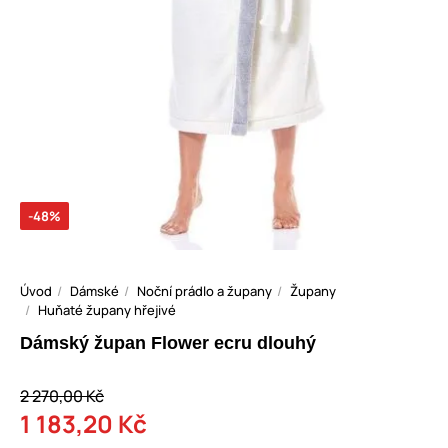
-48%
Úvod
Dámské
Noční prádlo a župany
Župany
Huňaté župany hřejivé
Dámský župan Flower ecru dlouhý
2 270,00 Kč
1 183,20 Kč