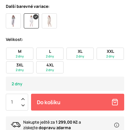
Další barevné variace:
Velikost:
M
L
XL
XXL
2 dny
2 dny
2 dny
2 dny
3XL
4XL
2 dny
2 dny
2 dny
Do košíku
Nakupte ještě za
1 299,00 Kč
a
získejte
dopravu zdarma