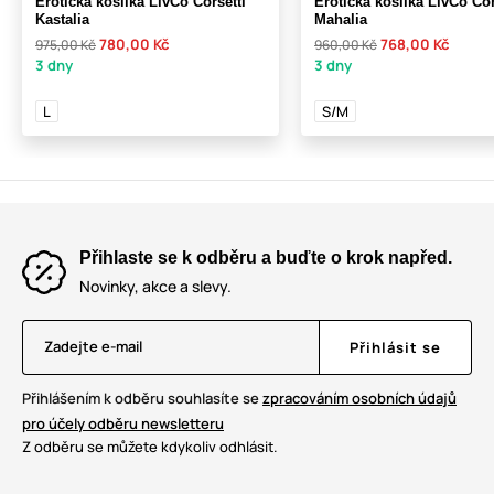
Erotická košilka LivCo Corsetti
Erotická košilka LivCo Cor
Kastalia
Mahalia
780,00 Kč
768,00 Kč
975,00 Kč
960,00 Kč
3 dny
3 dny
L
S/M
Přihlaste se k odběru a buďte o krok napřed.
Novinky, akce a slevy.
Zadejte e-mail
Přihlásit se
Přihlášením k odběru souhlasíte se
zpracováním osobních údajů
pro účely odběru newsletteru
Z odběru se můžete kdykoliv odhlásit.