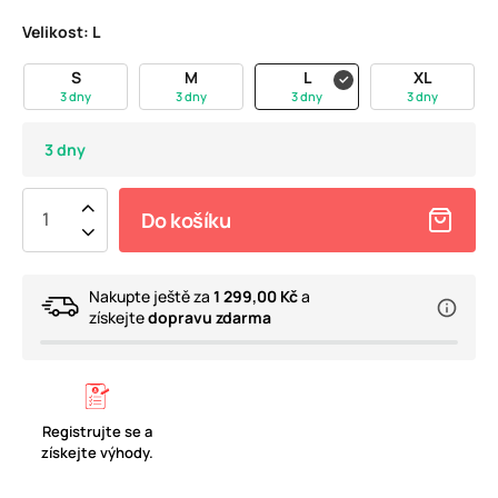
Velikost:
L
S
M
L
XL
3 dny
3 dny
3 dny
3 dny
3 dny
Do košíku
Nakupte ještě za
1 299,00 Kč
a
získejte
dopravu zdarma
Registrujte se a
získejte výhody.