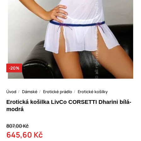
-20%
Úvod
Dámské
Erotické prádlo
Erotické košilky
Erotická košilka LivCo CORSETTI Dharini bílá-
modrá
807,00 Kč
645,60 Kč