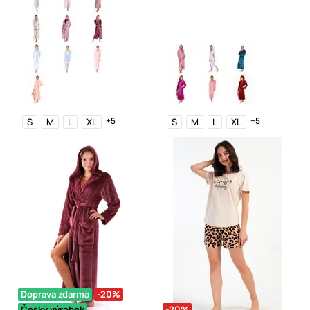
+5
+5
S
M
L
XL
S
M
L
XL
Doprava zdarma
-20%
Český výrobek
-20%