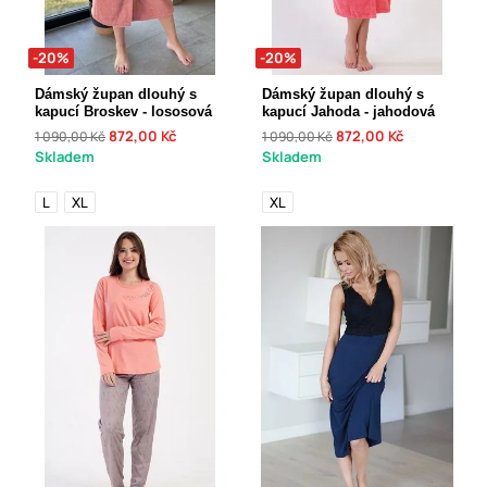
-20%
-20%
Dámský župan dlouhý s
Dámský župan dlouhý s
kapucí Broskev - lososová
kapucí Jahoda - jahodová
872,00 Kč
872,00 Kč
1 090,00 Kč
1 090,00 Kč
Skladem
Skladem
L
XL
XL