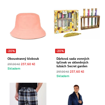
-20%
-20%
Oboustranný klobouk
Dárková sada vonných
tyčinek ve skleněných
237,60 Kč
297,00 Kč
tubách Secret garden
Skladem
237,60 Kč
297,00 Kč
Skladem