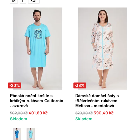
M
L
XXL
-20%
-38%
Pánská noční košile s
Dámské domácí šaty s
krátkým rukávem California
tříčtvrtečním rukávem
- azurová
Melissa - mentolová
401,60 Kč
390,40 Kč
502,00 Kč
629,00 Kč
Skladem
Skladem