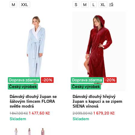
+5
M
XXL
S
M
L
XL
Doprava zdarma
-20%
Doprava zdarma
-20%
Český výrobek
Český výrobek
Dámský dlouhý župan se
Dámský dlouhý hřejivý
šálovým límcem FLORA
župan s kapucí a se zipem
světle modrá
SIENA vínová
1 477,60 Kč
1 679,20 Kč
1 847,00 Kč
2 099,00 Kč
Skladem
Skladem