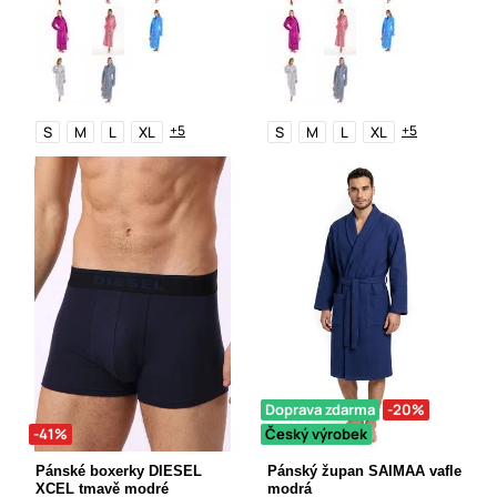
+5
+5
S
M
L
XL
S
M
L
XL
Doprava zdarma
-20%
-41%
Český výrobek
Pánské boxerky DIESEL
Pánský župan SAIMAA vafle
XCEL tmavě modré
modrá