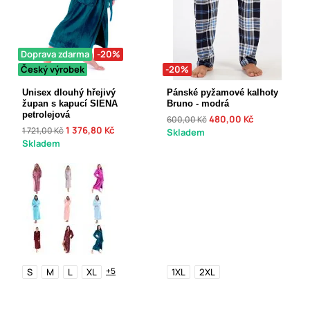
Doprava zdarma
-20%
Český výrobek
-20%
Unisex dlouhý hřejivý
Pánské pyžamové kalhoty
župan s kapucí SIENA
Bruno - modrá
petrolejová
480,00 Kč
600,00 Kč
1 376,80 Kč
1 721,00 Kč
Skladem
Skladem
+5
S
M
L
XL
1XL
2XL