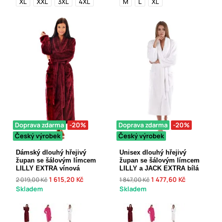
XL
XXL
3XL
4XL
M
L
XL
Doprava zdarma
-20%
Doprava zdarma
-20%
Český výrobek
Český výrobek
Dámský dlouhý hřejivý
Unisex dlouhý hřejivý
župan se šálovým límcem
župan se šálovým límcem
LILLY EXTRA vínová
LILLY a JACK EXTRA bílá
1 615,20 Kč
1 477,60 Kč
2 019,00 Kč
1 847,00 Kč
Skladem
Skladem