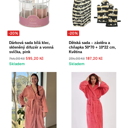
-20%
-20%
Dárková sada bílá klec,
Dětská sada – zástěra a
skleněný difuzér a vonná
chňapka 50*70 + 10*22 cm,
svíčka, pink
Květina
595,20 Kč
187,20 Kč
744,00 Kč
234,00 Kč
Skladem
Skladem