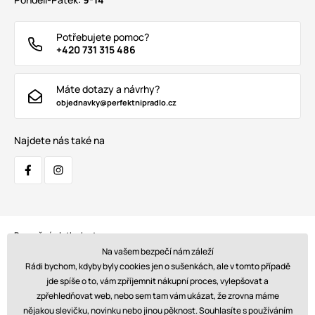
Potřebujete pomoc?
+420 731 315 486
Máte dotazy a návrhy?
objednavky@perfektnipradlo.cz
Najdete nás také na
Bezpečná platba kartou:
Na vašem bezpečí nám záleží
Rádi bychom, kdyby byly cookies jen o sušenkách, ale v tomto případě
jde spíše o to, vám zpříjemnit nákupní proces, vylepšovat a
zpřehledňovat web, nebo sem tam vám ukázat, že zrovna máme
Doprava:
nějakou slevičku, novinku nebo jinou pěknost. Souhlasíte s používáním