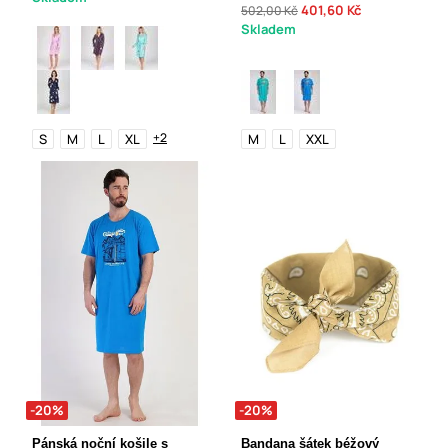
401,60 Kč
502,00 Kč
Skladem
+2
S
M
L
XL
M
L
XXL
-20%
-20%
Pánská noční košile s
Bandana šátek béžový