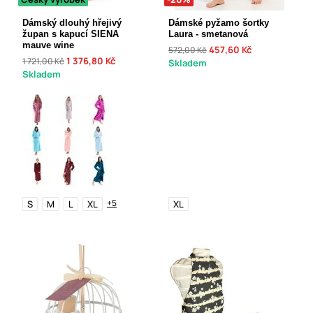
Dámský dlouhý hřejivý
Dámské pyžamo šortky
župan s kapucí SIENA
Laura - smetanová
mauve wine
457,60 Kč
572,00 Kč
1 376,80 Kč
1 721,00 Kč
Skladem
Skladem
+5
S
M
L
XL
XL