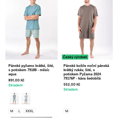
Český výrobek
Pánské pyžamo krátké, šité,
Pánské košile noční pánská
s potiskem 79188 - měsíc
krátký rukáv, šité, s
aqua
potiskem Pyžama 2024
79176P - káva šedobílá
891,00 Kč
552,00 Kč
Skladem
Skladem
M
L
XXXL
M