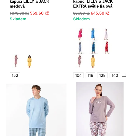
kapucí LILLY a JACK
kapucí LILLY a JACK
medová
EXTRA světle fialová
569,60 Kč
645,60 Kč
1 070,00 Kč
807,00 Kč
Skladem
Skladem
+1
152
104
116
128
140