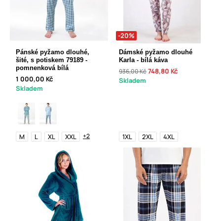
-20%
Pánské pyžamo dlouhé,
Dámské pyžamo dlouhé
šité, s potiskem 79189 -
Karla - bílá káva
pomnenková bílá
748,80 Kč
936,00 Kč
1 000,00 Kč
Skladem
Skladem
+2
M
L
XL
XXL
1XL
2XL
4XL