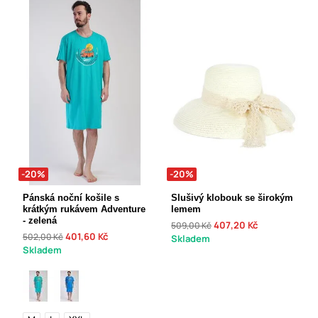
-20%
-20%
Pánská noční košile s
Slušivý klobouk se širokým
krátkým rukávem Adventure
lemem
- zelená
407,20 Kč
509,00 Kč
401,60 Kč
502,00 Kč
Skladem
Skladem