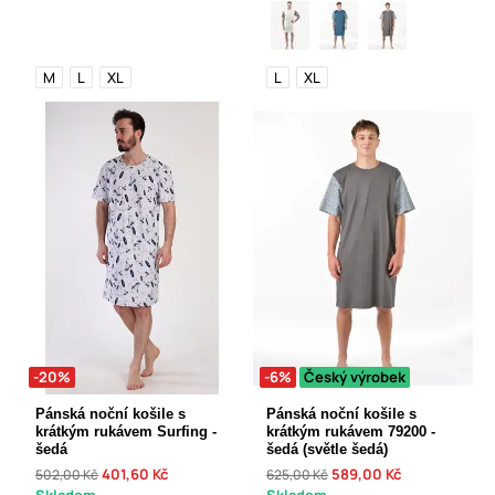
M
L
XL
L
XL
-20%
-6%
Český výrobek
Pánská noční košile s
Pánská noční košile s
krátkým rukávem Surfing -
krátkým rukávem 79200 -
šedá
šedá (světle šedá)
401,60 Kč
589,00 Kč
502,00 Kč
625,00 Kč