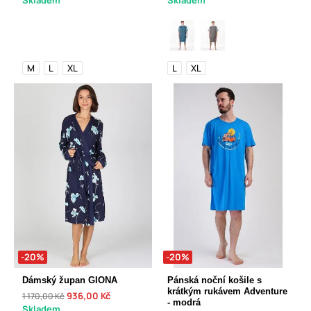
Skladem
Skladem
M
L
XL
L
XL
-20%
-20%
Dámský župan GIONA
Pánská noční košile s
krátkým rukávem Adventure
936,00 Kč
1 170,00 Kč
- modrá
Skladem