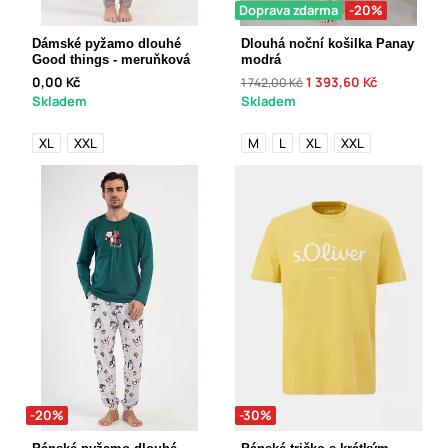
Doprava zdarma
-20%
Dámské pyžamo dlouhé
Dlouhá noční košilka Panay
Good things - meruňková
modrá
0,00 Kč
1 393,60 Kč
1 742,00 Kč
Skladem
Skladem
XL
XXL
M
L
XL
XXL
-20%
-30%