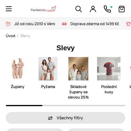
Již od roku 2010 s Vámi
Doprava zdarma od 1499 Kč
Úvod
Slevy
Slevy
Župany
Pyžama
Skladové
Poslední
župany se
kusy
slevou 25%
Všechny filtry