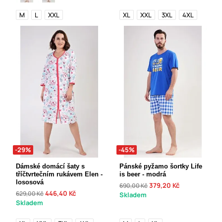
M
L
XXL
XL
XXL
3XL
4XL
-29%
-45%
Dámské domácí šaty s
Pánské pyžamo šortky Life
tříčtvrtečním rukávem Elen -
is beer - modrá
lososová
379,20 Kč
690,00 Kč
446,40 Kč
629,00 Kč
Skladem
Skladem