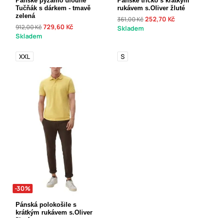
Pánské pyžamo dlouhé
Pánské tričko s krátkým
Tučňák s dárkem - tmavě
rukávem s.Oliver žluté
zelená
252,70 Kč
361,00 Kč
729,60 Kč
912,00 Kč
Skladem
Skladem
XXL
S
-30%
Pánská polokošile s
krátkým rukávem s.Oliver