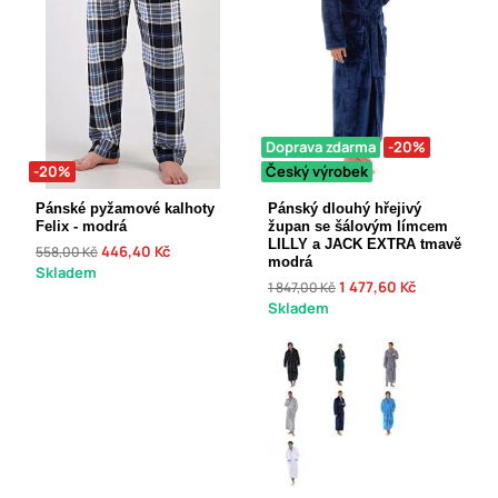
Doprava zdarma
-20%
-20%
Český výrobek
Pánské pyžamové kalhoty
Pánský dlouhý hřejivý
Felix - modrá
župan se šálovým límcem
LILLY a JACK EXTRA tmavě
446,40 Kč
558,00 Kč
modrá
Skladem
1 477,60 Kč
1 847,00 Kč
Skladem