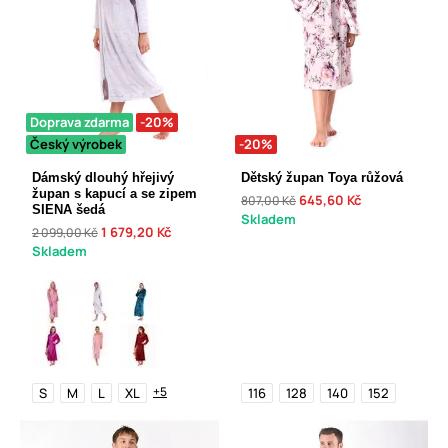
Doprava zdarma
-20%
Český výrobek
-20%
Dámský dlouhý hřejivý
Dětský župan Toya růžová
župan s kapucí a se zipem
645,60 Kč
807,00 Kč
SIENA šedá
Skladem
1 679,20 Kč
2 099,00 Kč
Skladem
+5
S
M
L
XL
116
128
140
152