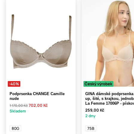
-40%
Český výrobek
Podprsenka CHANGE Camille
GINA dámské podprsenka
nude
up, šité, s krajkou, jedno
La Femme 17006P - písko
702,00 Kč
1 170,00 Kč
259,00 Kč
Skladem
2 dny
80G
75B