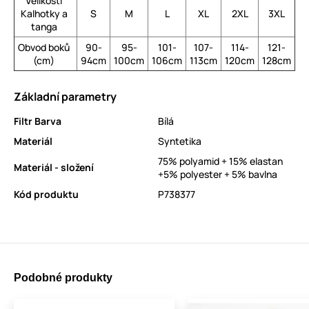
Velikosti
Kalhotky a
S
M
L
XL
2XL
3XL
tanga
Obvod boků
90-
95-
101-
107-
114-
121-
(cm)
94cm
100cm
106cm
113cm
120cm
128cm
Základní parametry
Filtr Barva
Bílá
Materiál
Syntetika
75% polyamid + 15% elastan
Materiál - složení
+5% polyester + 5% bavlna
Kód produktu
P738377
Podobné produkty