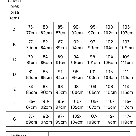
Obvod
přes
prsa
(cm)
75-
80-
85-
90-
95-
100-
105-
A
77cm
82cm
87cm
92cm
97cm
102cm
107cm
77-
82-
87-
92-
97-
102-
107-
B
79cm
84cm
89cm
94cm
99cm
104cm
109cm
79-
84-
89-
94-
99-
104-
109-
C
81cm
86cm
91cm
96cm
101cm
106cm
111cm
81-
86-
91-
96-
101-
106-
111-
D
83cm
88cm
93cm
98cm
103cm
108cm
113cm
83-
88-
93-
98-
103-
108-
113-
E
85cm
90cm
95cm
100cm
105cm
110cm
115cm
85-
90-
95-
100-
105-
110-
115-
F
87cm
92cm
97cm
102cm
107cm
112cm
117cm
87-
92-
97-
102-
107-
112-
117-
G
89cm
94cm
99cm
104cm
109cm
114cm
119cm