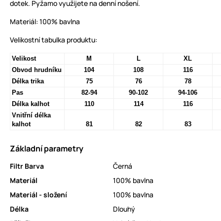
dotek. Pyžamo využijete na denní nošení.
Materiál: 100% bavlna
Velikostní tabulka produktu:
Velikost
M
L
XL
Obvod hrudníku
104
108
116
Délka trika
75
76
78
Pas
82-94
90-102
94-106
Délka kalhot
110
114
116
Vnitřní délka
kalhot
81
82
83
Základní parametry
Filtr Barva
Černá
Materiál
100% bavlna
Materiál - složení
100% bavlna
Délka
Dlouhý