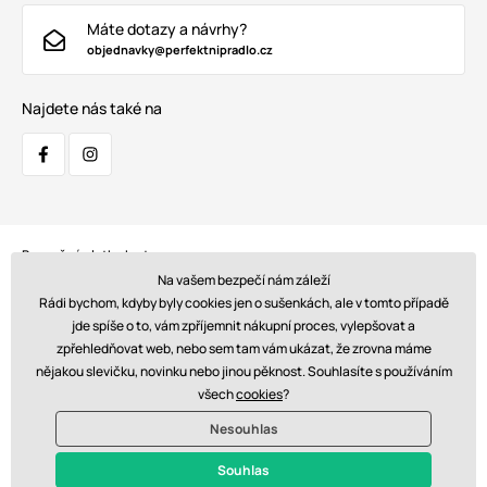
Máte dotazy a návrhy?
objednavky@perfektnipradlo.cz
Najdete nás také na
Bezpečná platba kartou:
Na vašem bezpečí nám záleží
Rádi bychom, kdyby byly cookies jen o sušenkách, ale v tomto případě
jde spíše o to, vám zpříjemnit nákupní proces, vylepšovat a
zpřehledňovat web, nebo sem tam vám ukázat, že zrovna máme
Doprava:
nějakou slevičku, novinku nebo jinou pěknost. Souhlasíte s používáním
všech
cookies
?
Nesouhlas
© 2026 www.perfektnipradlo.cz. Technicky zajišťuje
Simplia s.r.o.
Souhlas
Kč - CZ