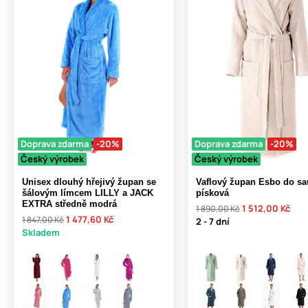
Doprava zdarma
-20%
Doprava zdarma
-20%
Český výrobek
Český výrobek
Unisex dlouhý hřejivý župan se
Vaflový župan Esbo do sa
šálovým límcem LILLY a JACK
písková
EXTRA středně modrá
1 512,00 Kč
1 890,00 Kč
1 477,60 Kč
1 847,00 Kč
2 - 7 dní
Skladem