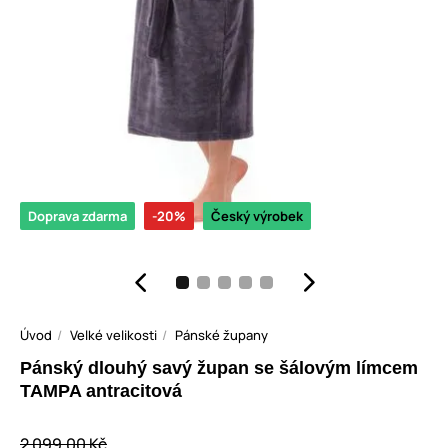
Doprava zdarma
-20%
Český výrobek
Úvod
Velké velikosti
Pánské župany
Pánský dlouhý savý župan se šálovým límcem
TAMPA antracitová
2 099,00 Kč