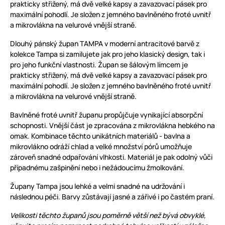
prakticky střižený, má dvě velké kapsy a zavazovací pásek pro
maximální pohodlí. Je složen z jemného bavlněného froté uvnitř
a mikrovlákna na velurové vnější straně.
Dlouhý pánský župan TAMPA v moderní antracitové barvě z
kolekce Tampa si zamilujete jak pro jeho klasický design, tak i
pro jeho funkční vlastnosti. Župan se šálovým límcem je
prakticky střižený, má dvě velké kapsy a zavazovací pásek pro
maximální pohodlí. Je složen z jemného bavlněného froté uvnitř
a mikrovlákna na velurové vnější straně.
Bavlněné froté uvnitř županu propůjčuje vynikající absorpční
schopnosti. Vnější část je zpracována z mikrovlákna hebkého na
omak. Kombinace těchto unikátních materiálů - bavlna a
mikrovlákno odráží chlad a velké množství pórů umožňuje
zároveň snadné odpařování vlhkosti. Materiál je pak odolný vůči
případnému zašpinění nebo i nežádoucímu žmolkování.
Župany Tampa jsou lehké a velmi snadné na udržování i
následnou péči. Barvy zůstávají jasné a zářivé i po častém praní.
Velikosti těchto županů jsou poměrně větší než bývá obvyklé,