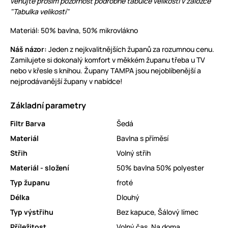
věnujte prosím pozornost podrobné tabulce velikostí v záložce
"Tabulka velikostí"
Materiál: 50% bavlna, 50% mikrovlákno
Náš názor:
Jeden z nejkvalitnějších županů za rozumnou cenu.
Zamilujete si dokonalý komfort v měkkém županu třeba u TV
nebo v křesle s knihou. Župany TAMPA jsou nejoblíbenější a
nejprodávanější župany v nabídce!
Základní parametry
Filtr Barva
Šedá
Materiál
Bavlna s příměsí
Střih
Volný střih
Materiál - složení
50% bavlna 50% polyester
Typ županu
froté
Délka
Dlouhý
Typ výstřihu
Bez kapuce
,
Šálový límec
Příležitost
Volný čas
,
Na doma