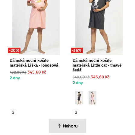
-20%
-36%
Dámská noční košile
Dámská noční košile
mateřská Liška - lososová
mateřská Little cat - tmavě
šedá
345,60 Kč
432,00 Kč
345,60 Kč
540,00 Kč
2 dny
2 dny
S
S
Nahoru