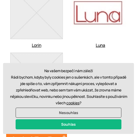
Lorin
Luna
Na vašem bezpečí nám záleží
Rádi bychom, kdyby byly cookies jen o sušenkách, ale v tomto případě
jde spíše o to, vám zpříjemnit nákupní proces, vylepšovat a
zpřehledňovat web, nebo sem tam vám ukázat, že zrovna máme
nějakou slevičku, novinku nebo jinou pěknost. Souhlasíte s používáním
všech
cookies
?
Luna
Lupo Line
Nesouhlas
Souhlas