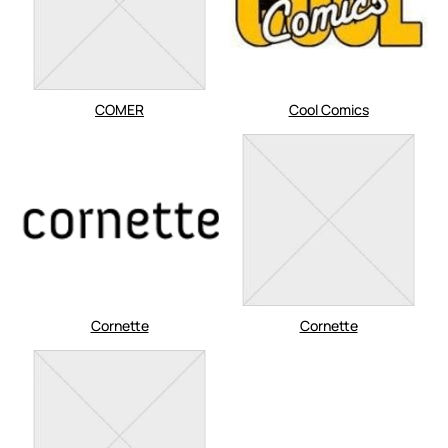
COMER
Cool Comics
Cornette
Cornette