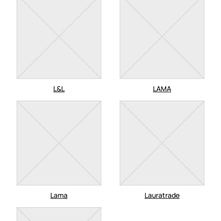
L&L
LAMA
Lama
Lauratrade