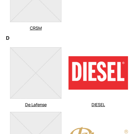
CRSM
D
De Lafense
DIESEL