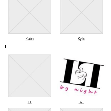
Kuba
Kylie
L
L L
L&L