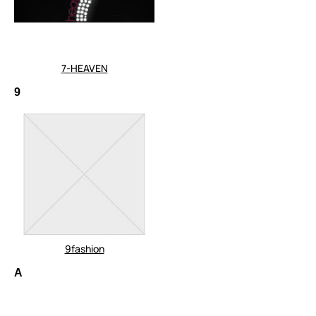
7-HEAVEN
9
9fashion
A