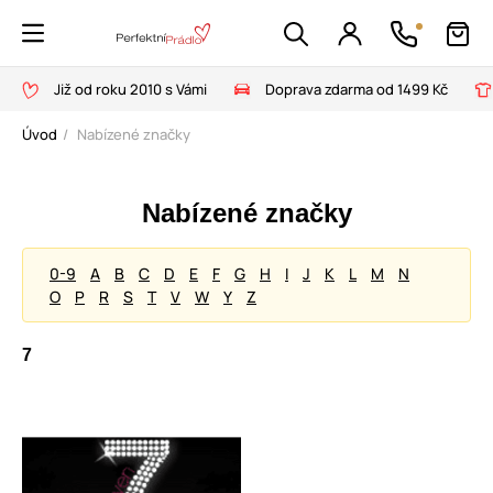
Již od roku 2010 s Vámi
Doprava zdarma od 1499 Kč
Úvod
Nabízené značky
Nabízené značky
0-9
A
B
C
D
E
F
G
H
I
J
K
L
M
N
O
P
R
S
T
V
W
Y
Z
7