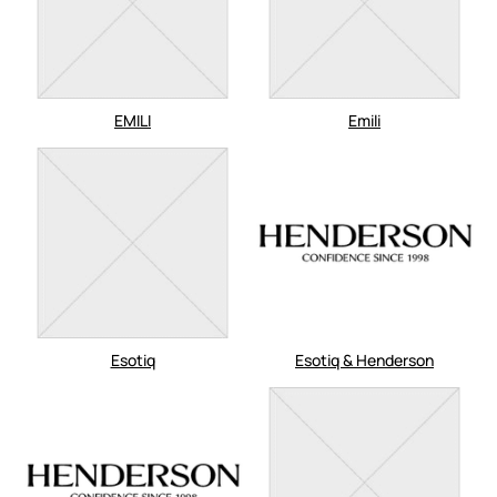
EMILI
Emili
Esotiq
Esotiq & Henderson