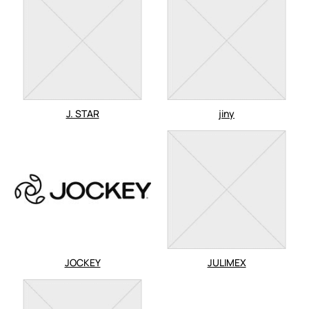
J. STAR
jiny
JOCKEY
JULIMEX