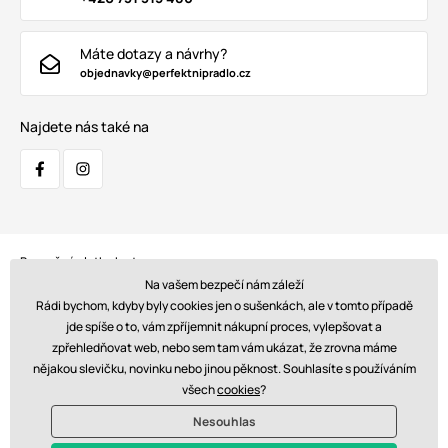
Máte dotazy a návrhy?
objednavky@perfektnipradlo.cz
Najdete nás také na
Bezpečná platba kartou:
Na vašem bezpečí nám záleží
Rádi bychom, kdyby byly cookies jen o sušenkách, ale v tomto případě
jde spíše o to, vám zpříjemnit nákupní proces, vylepšovat a
zpřehledňovat web, nebo sem tam vám ukázat, že zrovna máme
Doprava:
nějakou slevičku, novinku nebo jinou pěknost. Souhlasíte s používáním
všech
cookies
?
Nesouhlas
© 2026 www.perfektnipradlo.cz. Technicky zajišťuje
Simplia s.r.o.