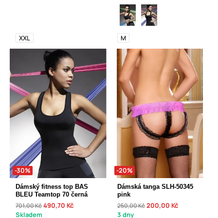
XXL
M
-30%
-20%
Dámský fitness top BAS
Dámská tanga SLH-50345
BLEU Teamtop 70 černá
pink
490,70 Kč
200,00 Kč
701,00 Kč
250,00 Kč
Skladem
3 dny