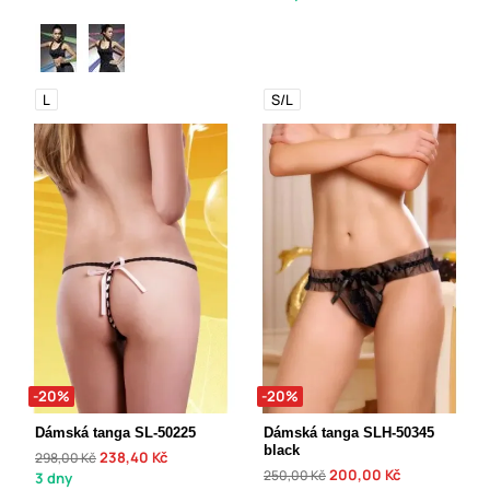
L
S/L
-20%
-20%
Dámská tanga SL-50225
Dámská tanga SLH-50345
black
238,40 Kč
298,00 Kč
200,00 Kč
250,00 Kč
3 dny