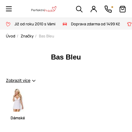
Již od roku 2010 s Vámi
Doprava zdarma od 1499 Kč
Úvod
Značky
Bas Bleu
Bas Bleu
Zobrazit více
Dámské