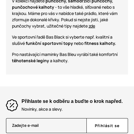
V kolekci najdete
punčochy, samodržící punčochy,
punčochové kalhoty
- to vše hladké, síťované nebo s
krajkou. Máme pro vás v nabídce také prádlo, které vám
zformuje dokonalé křivky. Pokud si nejste jisti, jaké
punčochy vybrat, užitečné tipy najdete
zde
Ve sportovní řadě Bas Black si vyberte např. kvalitní a
slušivé
funkční sportovní topy
nebo
fitness kalhoty.
Pro nastávající maminky Bas Bleu vyrábí také komfortní
těhotenské legíny
a kalhoty.
Přihlaste se k odběru a buďte o krok napřed.
Novinky, akce a slevy.
Zadejte e-mail
Přihlásit se