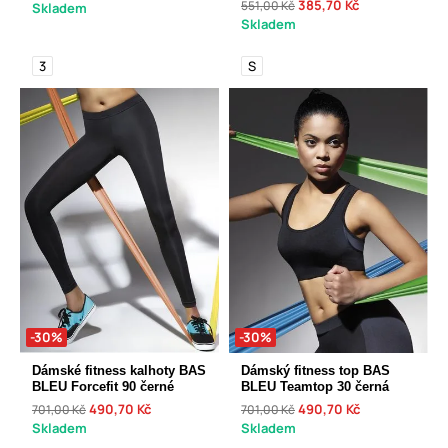
385,70 Kč
551,00 Kč
Skladem
Skladem
3
S
-30%
-30%
Dámské fitness kalhoty BAS
Dámský fitness top BAS
BLEU Forcefit 90 černé
BLEU Teamtop 30 černá
490,70 Kč
490,70 Kč
701,00 Kč
701,00 Kč
Skladem
Skladem