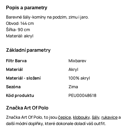
Popis a parametry
Barevné šály-komíny na podzim, zimu i jaro.
Obvod: 144 cm
Šířka: 90 cm
Materiál: akryl
Základní parametry
Filtr Barva
Mixbarev
Materiál
Akryl
Materiál - složení
100% akryl
Sezóna
Zima
Kód produktu
PEU00048618
Značka Art Of Polo
Značka Art Of Polo, to jsou
čepice
,
klobouky
,
šály
,
rukavice
a
další módní doplňky, které dokonale doladí váš outfit.