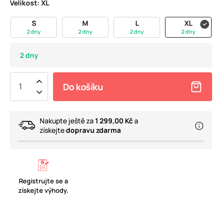
Velikost:
XL
S
M
L
XL
2 dny
2 dny
2 dny
2 dny
2 dny
Do košíku
Nakupte ještě za
1 299,00 Kč
a
získejte
dopravu zdarma
Registrujte se a
získejte výhody.