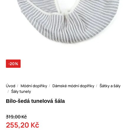
-20%
Úvod
Módní doplňky
Dámské módní doplňky
Šátky a šály
Šály tunely
Bílo-šedá tunelová šála
319,00 Kč
255,20 Kč