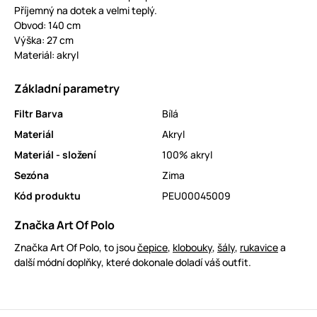
Příjemný na dotek a velmi teplý.
Obvod: 140 cm
Výška: 27 cm
Materiál: akryl
Základní parametry
Filtr Barva
Bílá
Materiál
Akryl
Materiál - složení
100% akryl
Sezóna
Zima
Kód produktu
PEU00045009
Značka Art Of Polo
Značka Art Of Polo, to jsou
čepice
,
klobouky
,
šály
,
rukavice
a
další módní doplňky, které dokonale doladí váš outfit.