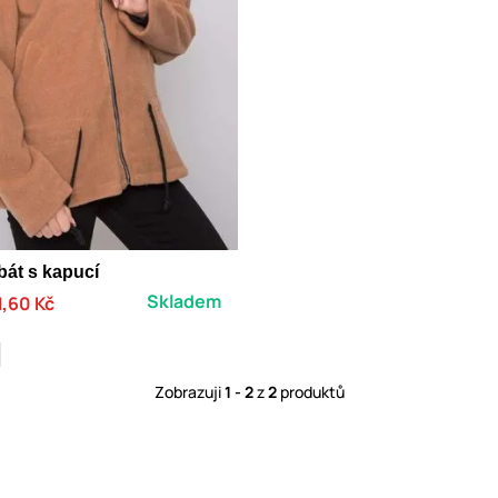
át s kapucí
Skladem
1,60 Kč
Zobrazuji
1 - 2
z
2
produktů