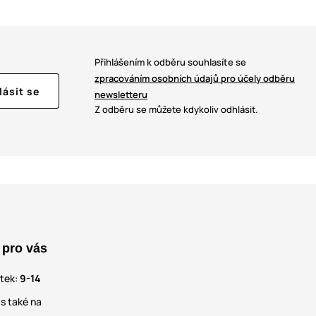
Přihlášením k odběru souhlasíte se
zpracováním osobních údajů pro účely odběru
lásit se
newsletteru
Z odběru se můžete kdykoliv odhlásit.
 pro vás
átek:
9-14
s také na