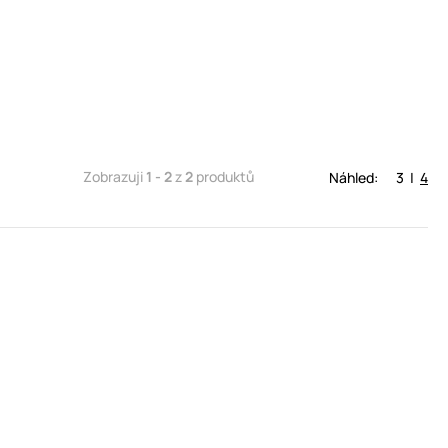
Zobrazuji
1 - 2
z
2
produktů
Náhled:
3
|
4