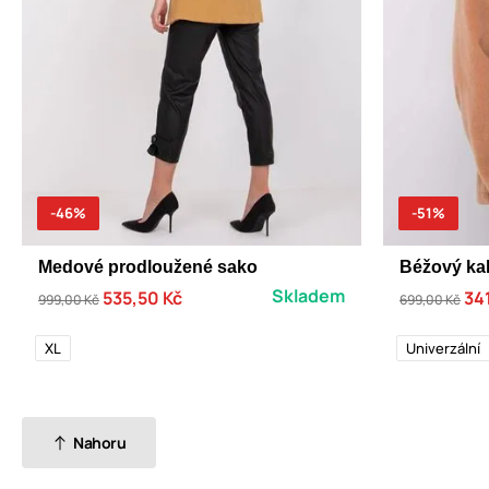
-46%
-51%
Medové prodloužené sako
Béžový kab
Skladem
535,50 Kč
34
999,00 Kč
699,00 Kč
XL
Univerzální
Nahoru