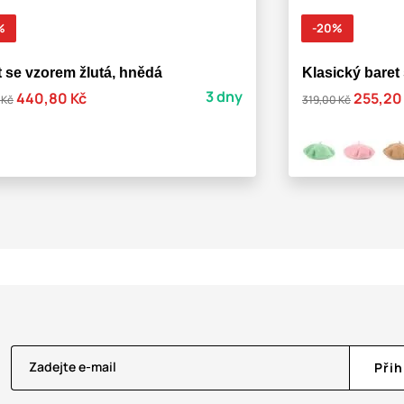
%
-20%
t se vzorem žlutá, hnědá
Klasický baret
3 dny
440,80 Kč
255,20
 Kč
319,00 Kč
Zadejte e-mail
Přih