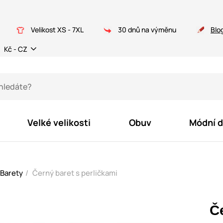
Velikost XS - 7XL
30 dnů na výměnu
Blo
Kč - CZ
Velké velikosti
Obuv
Módní 
Barety
Černý baret s perličkami
Č