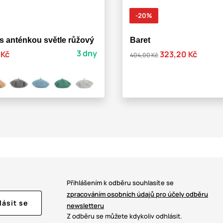
-20%
 s anténkou světle růžový
Baret
3 dny
 Kč
323,20 Kč
404,00 Kč
Přihlášením k odběru souhlasíte se
zpracováním osobních údajů pro účely odběru
lásit se
newsletteru
Z odběru se můžete kdykoliv odhlásit.