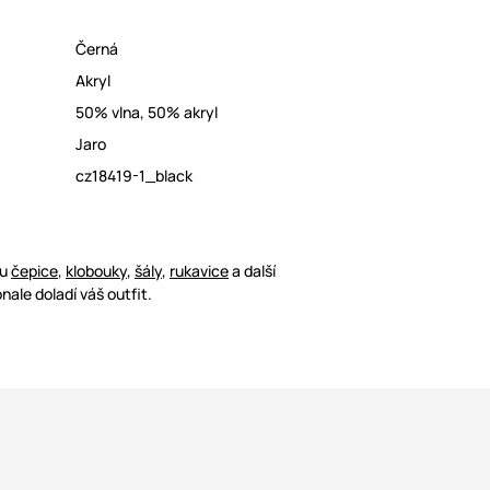
Černá
Akryl
50% vlna, 50% akryl
Jaro
cz18419-1_black
ou
čepice
,
klobouky
,
šály
,
rukavice
a další
nale doladí váš outfit.