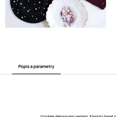
Popis a parametry
Výrobek dekorovaný perlami. Klasický baret s