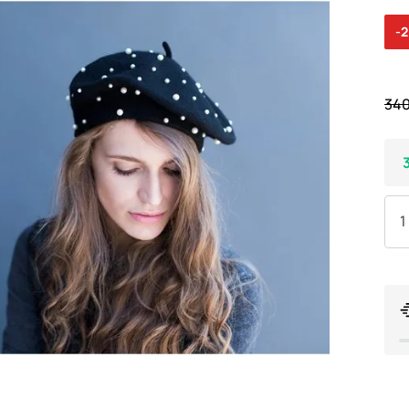
-
340