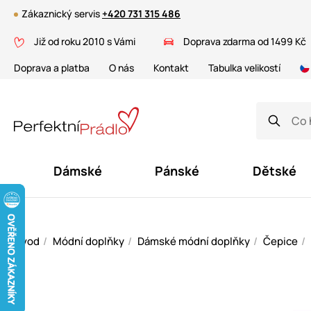
Zákaznický servis
+420 731 315 486
Již od roku 2010 s Vámi
Doprava zdarma od 1499 Kč
Doprava a platba
O nás
Kontakt
Tabulka velikostí
Dámské
Pánské
Dětské
Úvod
Módní doplňky
Dámské módní doplňky
Čepice