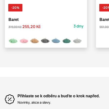
-20%
-20
Baret
Bare
3 dny
255,20 Kč
319,00 Kč
551,00
Přihlaste se k odběru a buďte o krok napřed.
Novinky, akce a slevy.