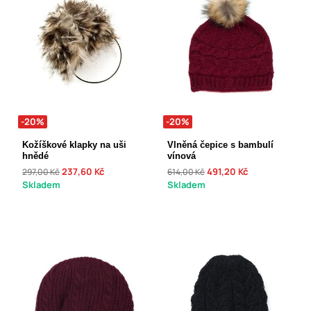
-20%
-20%
Kožíškové klapky na uši
Vlněná čepice s bambulí
hnědé
vínová
237,60 Kč
491,20 Kč
297,00 Kč
614,00 Kč
Skladem
Skladem