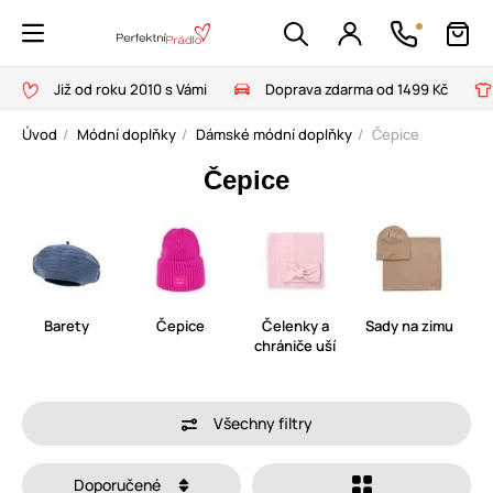
Již od roku 2010 s Vámi
Doprava zdarma od 1499 Kč
Úvod
Módní doplňky
Dámské módní doplňky
Čepice
Čepice
Barety
Čepice
Čelenky a
Sady na zimu
chrániče uší
Všechny filtry
Doporučené