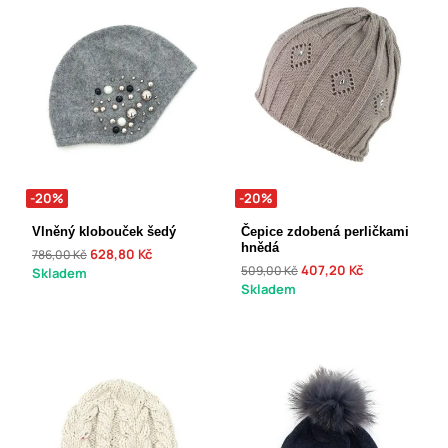
-20%
-20%
Vlněný klobouček šedý
Čepice zdobená perličkami
hnědá
628,80 Kč
786,00 Kč
407,20 Kč
509,00 Kč
Skladem
Skladem