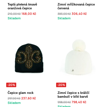
Teplá pletená tmavě
Zimní mřížkovaná čepice
oranžová čepice
červená
168,00 Kč
306,40 Kč
210,00 Kč
383,00 Kč
Skladem
Skladem
-20%
-20%
Čepice glam rock
Zimní čepice s králičí
bambulí v bílé barvě
237,60 Kč
297,00 Kč
798,40 Kč
998,00 Kč
Skladem
Skladem