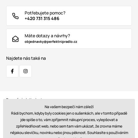
Potřebujete pomoc?
+420 731 315 486
Máte dotazy a návrhy?
objednavky@perfektnipradlo.cz
Najdete nás také na
Bezpečná platba kartou:
Na vašem bezpečí nám záleží
Rádi bychom, kdyby byly cookies jen o sušenkách, ale v tomto případě
jde spíše o to, vám zpříjemnit nákupní proces, vylepšovat a
zpřehledňovat web, nebo sem tam vám ukázat, že zrovna máme
Doprava:
nějakou slevičku, novinku nebo jinou pěknost. Souhlasíte s používáním