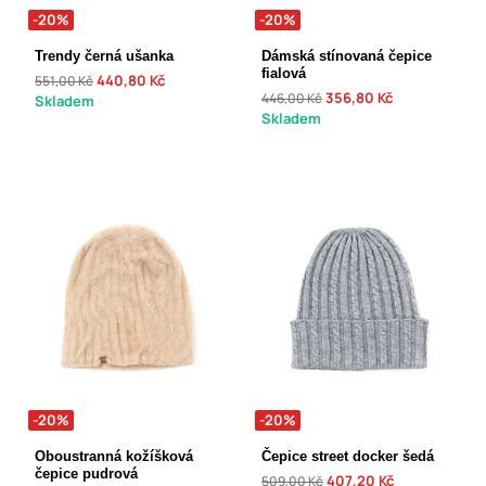
-20%
-20%
Trendy černá ušanka
Dámská stínovaná čepice
fialová
440,80 Kč
551,00 Kč
356,80 Kč
446,00 Kč
Skladem
Skladem
-20%
-20%
Oboustranná kožíšková
Čepice street docker šedá
čepice pudrová
407,20 Kč
509,00 Kč