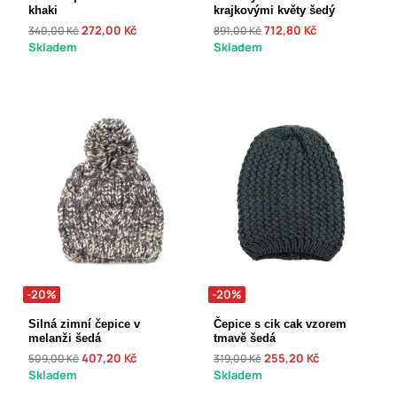
khaki
krajkovými květy šedý
272,00 Kč
712,80 Kč
340,00 Kč
891,00 Kč
Skladem
Skladem
-20%
-20%
Silná zimní čepice v
Čepice s cik cak vzorem
melanži šedá
tmavě šedá
407,20 Kč
255,20 Kč
509,00 Kč
319,00 Kč
Skladem
Skladem