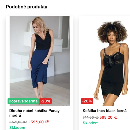
Podobné produkty
Doprava zdarma
-20%
-20%
Dlouhá noční košilka Panay
Košilka Ines black černá
modrá
595,20 Kč
744,00 Kč
1 393,60 Kč
1 742,00 Kč
Skladem
Skladem