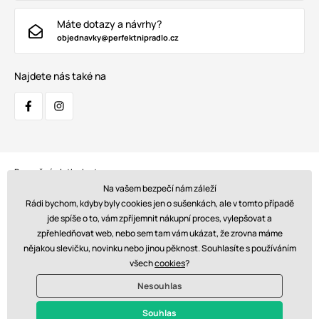
Máte dotazy a návrhy?
objednavky@perfektnipradlo.cz
Najdete nás také na
Bezpečná platba kartou:
Na vašem bezpečí nám záleží
Rádi bychom, kdyby byly cookies jen o sušenkách, ale v tomto případě
jde spíše o to, vám zpříjemnit nákupní proces, vylepšovat a
zpřehledňovat web, nebo sem tam vám ukázat, že zrovna máme
Doprava:
nějakou slevičku, novinku nebo jinou pěknost. Souhlasíte s používáním
všech
cookies
?
Nesouhlas
© 2026 www.perfektnipradlo.cz. Technicky zajišťuje
Simplia s.r.o.
Souhlas