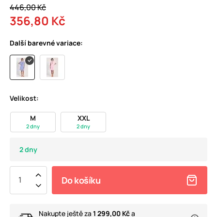
446,00 Kč
356,80 Kč
Další barevné variace:
Velikost:
M
XXL
2 dny
2 dny
2 dny
Do košíku
Nakupte ještě za
1 299,00 Kč
a