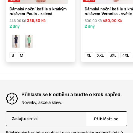
Dámská noční košile s krátkým
Dámská noční košile s kr
rukávem Paula - zelená
rukávem Veronika - světl
356,80 Kč
480,00 Kč
446,00 Kč
600,00 Kč
2 dny
2 dny
S
M
XL
XXL
3XL
4XL
Přihlaste se k odběru a buďte o krok napřed.
Novinky, akce a slevy.
Zadejte e-mail
Přihlásit se
Přihlášením k odběru souhlasíte se
zpracováním osobních údajů