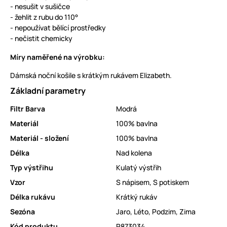
- nesušit v sušičce
- žehlit z rubu do 110°
- nepoužívat bělící prostředky
- nečistit chemicky
Míry naměřené na výrobku:
Dámská noční košile s krátkým rukávem Elizabeth.
Základní parametry
Filtr Barva
Modrá
Materiál
100% bavlna
Materiál - složení
100% bavlna
Délka
Nad kolena
Typ výstřihu
Kulatý výstřih
Vzor
S nápisem
,
S potiskem
Délka rukávu
Krátký rukáv
Sezóna
Jaro
,
Léto
,
Podzim
,
Zima
Kód produktu
P873034