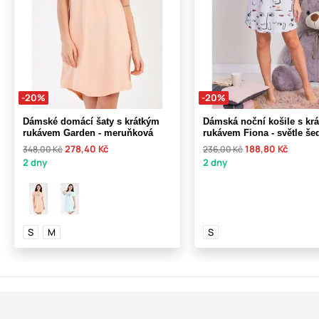
-20%
-20%
Dámské domácí šaty s krátkým
Dámská noční košile s kr
rukávem Garden - meruňková
rukávem Fiona - světle še
278,40 Kč
188,80 Kč
348,00 Kč
236,00 Kč
2 dny
2 dny
S
M
S