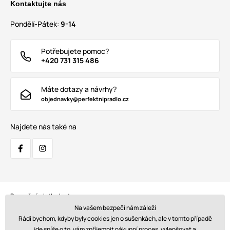
Kontaktujte nás
Pondělí-Pátek:
9-14
Potřebujete pomoc?
+420 731 315 486
Máte dotazy a návrhy?
objednavky@perfektnipradlo.cz
Najdete nás také na
Bezpečná platba kartou:
Na vašem bezpečí nám záleží
Rádi bychom, kdyby byly cookies jen o sušenkách, ale v tomto případě
jde spíše o to, vám zpříjemnit nákupní proces, vylepšovat a