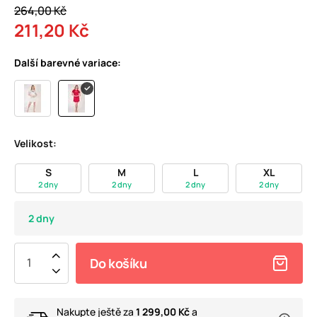
264,00 Kč
211,20 Kč
Další barevné variace:
Velikost:
S
M
L
XL
2 dny
2 dny
2 dny
2 dny
2 dny
Do košíku
Nakupte ještě za
1 299,00 Kč
a