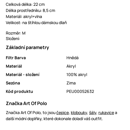
Celková délka: 22 cm
Délka prostředníku: 8,5 cm
Materiál: akryl+vlna
Velikost: na štíhlou dámskou dlaň
Rozměr: M
Složení:
Základní parametry
Filtr Barva
Hnědá
Materiál
Akryl
Materiál - složení
100% akryl
Sezóna
Zima
Kód produktu
PEU00052632
Značka Art Of Polo
Značka Art Of Polo, to jsou
čepice
,
klobouky
,
šály
,
rukavice
a
další módní doplňky, které dokonale doladí váš outfit.