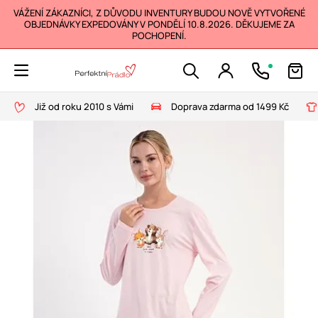
VÁŽENÍ ZÁKAZNÍCI, Z DŮVODU INVENTURY BUDOU NOVĚ VYTVOŘENÉ
OBJEDNÁVKY EXPEDOVÁNY V PONDĚLÍ 10.8.2026. DĚKUJEME ZA
POCHOPENÍ.
Již od roku 2010 s Vámi
Doprava zdarma od 1499 Kč