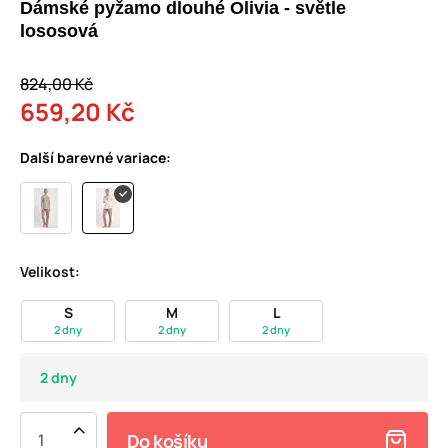
Dámské pyžamo dlouhé Olivia - světle
lososová
824,00 Kč
659,20 Kč
Další barevné variace:
Velikost:
S
M
L
2 dny
2 dny
2 dny
2 dny
Do košíku