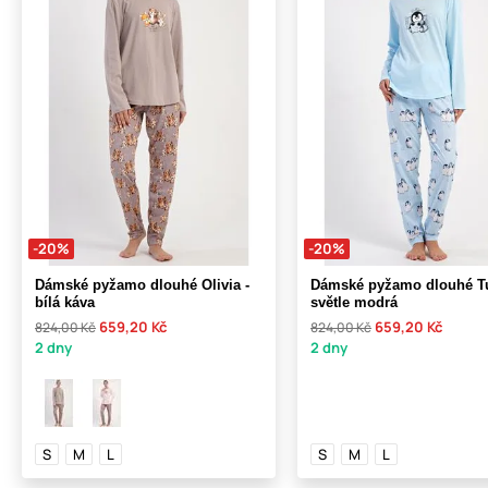
-20%
-20%
Dámské pyžamo dlouhé Olivia -
Dámské pyžamo dlouhé Tu
bílá káva
světle modrá
659,20 Kč
659,20 Kč
824,00 Kč
824,00 Kč
2 dny
2 dny
S
M
L
S
M
L