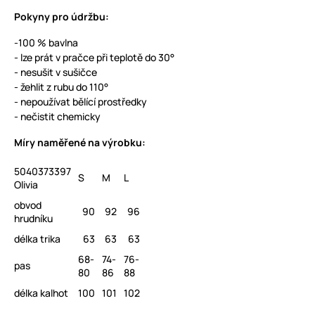
Pokyny pro údržbu:
-100 % bavlna
- lze prát v pračce při teplotě do 30°
- nesušit v sušičce
- žehlit z rubu do 110°
- nepoužívat bělící prostředky
- nečistit chemicky
Míry naměřené na výrobku:
5040373397
S
M
L
Olivia
obvod
90
92
96
hrudníku
délka trika
63
63
63
68-
74-
76-
pas
80
86
88
délka kalhot
100
101
102