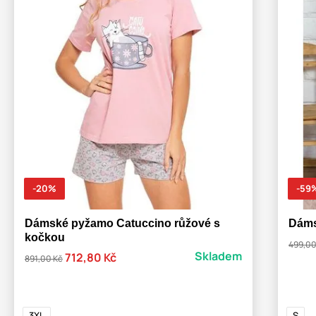
-20%
-59
Dámské pyžamo Catuccino růžové s
Dáms
kočkou
499,00
Skladem
712,80 Kč
891,00 Kč
3XL
S