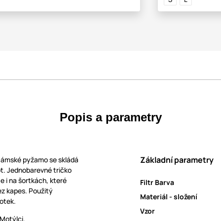
Popis a parametry
Základní parametry
Dámské pyžamo se skládá
ot. Jednobarevné tričko
e i na šortkách, které
Filtr Barva
ez kapes. Použitý
Materiál - složení
otek.
Vzor
Motýlci.