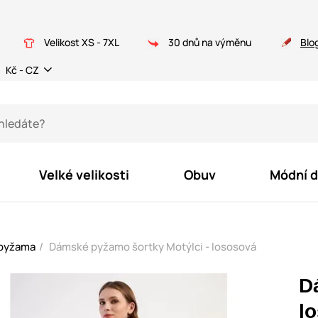
Velikost XS - 7XL
30 dnů na výměnu
Blo
Kč - CZ
Velké velikosti
Obuv
Módní 
 pyžama
Dámské pyžamo šortky Motýlci - lososová
D
l