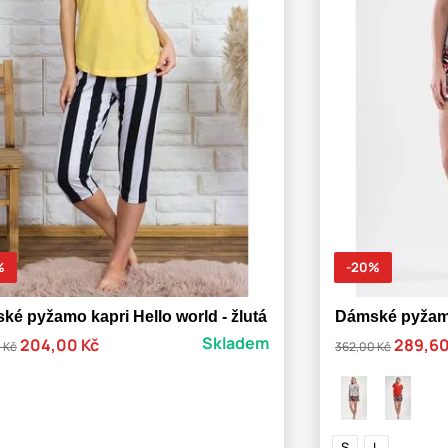
%
-20%
ké pyžamo kapri Hello world - žlutá
Dámské pyžamo
Skladem
204,00 Kč
289,60
 Kč
362,00 Kč
S
L