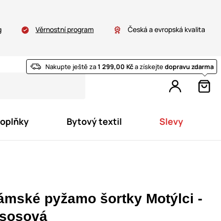
g
Věrnostní program
Česká a evropská kvalita
Nakupte ještě za
1 299,00 Kč
a získejte
dopravu zdarma
doplňky
Bytový textil
Slevy
ámské pyžamo šortky Motýlci -
ososová