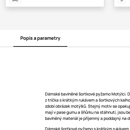
Popis a parametry
Dámské bavlněné šortkové pyžamo Motýlci. 
z trička s krátkým rukávem a šortkových kalh
zdobí obrázek motýlků. Stejný motiv se opakuj
mají v pase gumu a šňůrku na stáhnutí, jsou b
bavlněný materiál je příjemný a poddajný na d
Dámské šortkové pyžamo s krátkým rukávem 