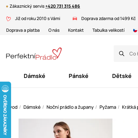
Zákaznický servis
+420 731 315 486
Již od roku 2010 s Vámi
Doprava zdarma od 1499 Kč
Doprava a platba
O nás
Kontakt
Tabulka velikostí
Dámské
Pánské
Dětské
Úvod
Dámské
Noční prádlo a župany
Pyžama
Krátká