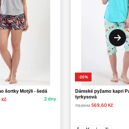
-20%
 šortky Motýli - šedá
Dámské pyžamo kapri P
tyrkysová
2 dny
 Kč
569,60 Kč
712,00 Kč
S
M
L
XL