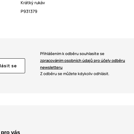
Krátký rukáv
P931379
Přihlášením k odběru souhlasíte se
zpracováním osobních údajů pro účely odběru
lásit se
newsletteru
Z odběru se můžete kdykoliv odhlásit.
 pro vás