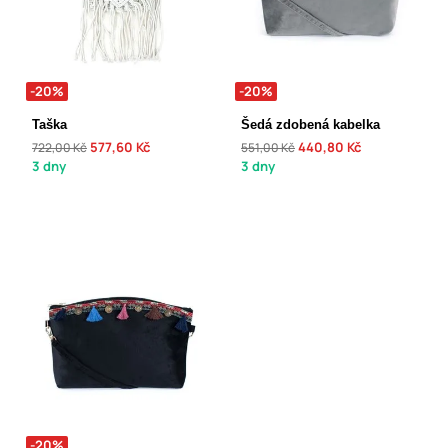
-20%
-20%
Taška
Šedá zdobená kabelka
577,60 Kč
440,80 Kč
722,00 Kč
551,00 Kč
3 dny
3 dny
-20%