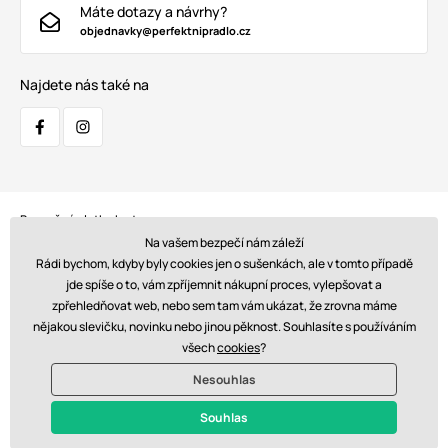
Máte dotazy a návrhy?
objednavky@perfektnipradlo.cz
Najdete nás také na
Bezpečná platba kartou:
Na vašem bezpečí nám záleží
Rádi bychom, kdyby byly cookies jen o sušenkách, ale v tomto případě
jde spíše o to, vám zpříjemnit nákupní proces, vylepšovat a
zpřehledňovat web, nebo sem tam vám ukázat, že zrovna máme
Doprava:
nějakou slevičku, novinku nebo jinou pěknost. Souhlasíte s používáním
všech
cookies
?
Nesouhlas
© 2026 www.perfektnipradlo.cz. Technicky zajišťuje
Simplia s.r.o.
Souhlas
Kč - CZ