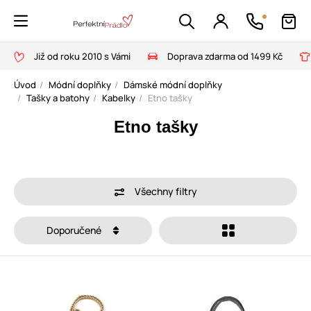
Již od roku 2010 s Vámi
Doprava zdarma od 1499 Kč
Úvod
Módní doplňky
Dámské módní doplňky
Tašky a batohy
Kabelky
Etno tašky
Etno tašky
Všechny filtry
Doporučené