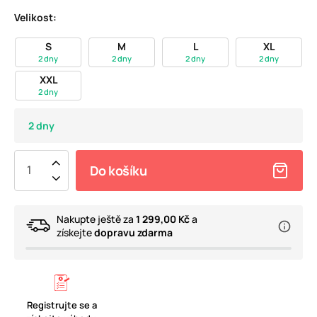
Velikost:
S
M
L
XL
2 dny
2 dny
2 dny
2 dny
XXL
2 dny
2 dny
Do košíku
Nakupte ještě za
1 299,00 Kč
a
získejte
dopravu zdarma
Registrujte se a