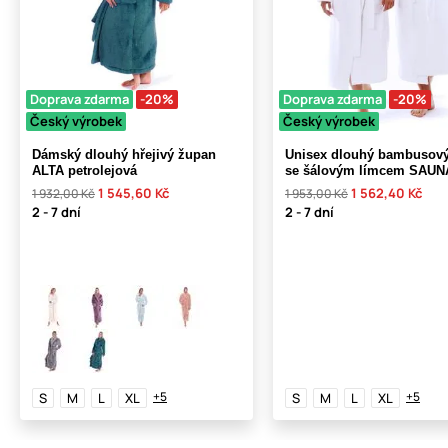
Doprava zdarma
-20%
Doprava zdarma
-20%
Český výrobek
Český výrobek
Dámský dlouhý hřejivý župan
Unisex dlouhý bambusov
ALTA petrolejová
se šálovým límcem SAUNA
1 545,60 Kč
1 562,40 Kč
1 932,00 Kč
1 953,00 Kč
2 - 7 dní
2 - 7 dní
+5
+5
S
M
L
XL
S
M
L
XL