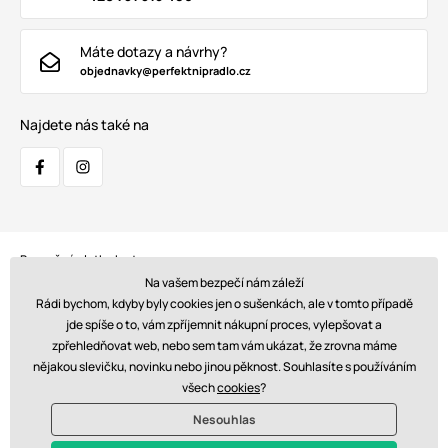
Máte dotazy a návrhy?
objednavky@perfektnipradlo.cz
Najdete nás také na
Bezpečná platba kartou:
Na vašem bezpečí nám záleží
Rádi bychom, kdyby byly cookies jen o sušenkách, ale v tomto případě
jde spíše o to, vám zpříjemnit nákupní proces, vylepšovat a
zpřehledňovat web, nebo sem tam vám ukázat, že zrovna máme
Doprava:
nějakou slevičku, novinku nebo jinou pěknost. Souhlasíte s používáním
všech
cookies
?
Nesouhlas
© 2026 www.perfektnipradlo.cz. Technicky zajišťuje
Simplia s.r.o.