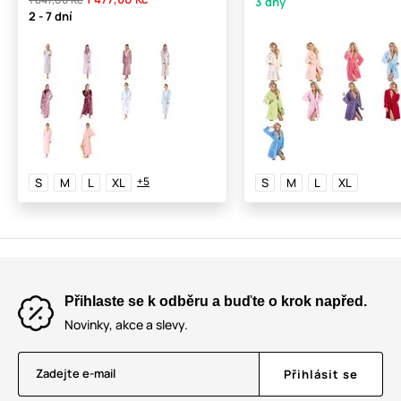
3 dny
2 - 7 dní
+5
S
M
L
XL
S
M
L
XL
Přihlaste se k odběru a buďte o krok napřed.
Novinky, akce a slevy.
Zadejte e-mail
Přihlásit se