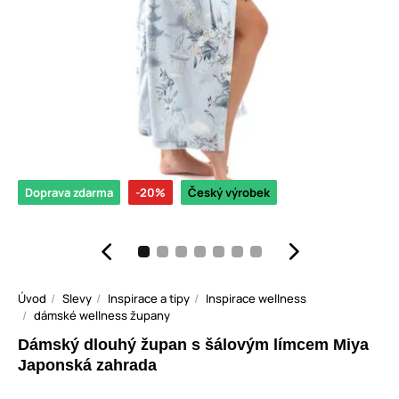
Doprava zdarma
-20%
Český výrobek
Úvod
Slevy
Inspirace a tipy
Inspirace wellness
dámské wellness župany
Dámský dlouhý župan s šálovým límcem Miya
Japonská zahrada