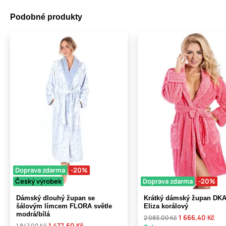
Podobné produkty
Doprava zdarma
-20%
Český výrobek
Doprava zdarma
-20%
Dámský dlouhý župan se
Krátký dámský župan DK
šálovým límcem FLORA světle
Eliza korálový
modrá/bílá
1 666,40 Kč
2 083,00 Kč
1 477,60 Kč
1 847,00 Kč