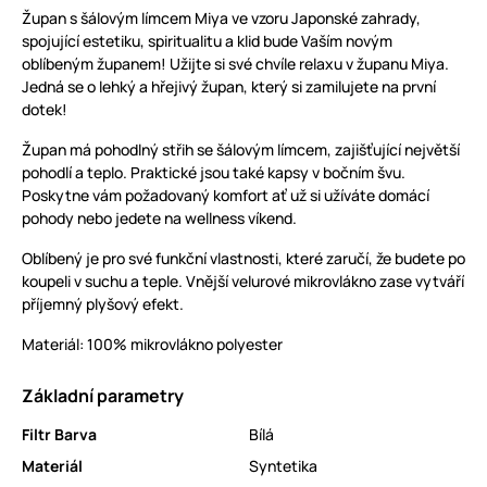
Župan s šálovým límcem Miya ve vzoru Japonské zahrady,
spojující estetiku, spiritualitu a klid bude Vaším novým
oblíbeným županem! Užijte si své chvíle relaxu v županu Miya.
Jedná se o lehký a hřejivý župan, který si zamilujete na první
dotek!
Župan má pohodlný střih se šálovým límcem, zajišťující největší
pohodlí a teplo. Praktické jsou také kapsy v bočním švu.
Poskytne vám požadovaný komfort ať už si užíváte domácí
pohody nebo jedete na wellness víkend.
Oblíbený je pro své funkční vlastnosti, které zaručí, že budete po
koupeli v suchu a teple. Vnější velurové mikrovlákno zase vytváří
příjemný plyšový efekt.
Materiál: 100% mikrovlákno polyester
Základní parametry
Filtr Barva
Bílá
Materiál
Syntetika