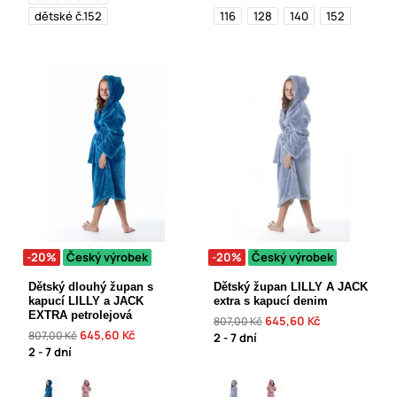
dětské č.152
116
128
140
152
-20%
Český výrobek
-20%
Český výrobek
Dětský dlouhý župan s
Dětský župan LILLY A JACK
kapucí LILLY a JACK
extra s kapucí denim
EXTRA petrolejová
645,60 Kč
807,00 Kč
645,60 Kč
807,00 Kč
2 - 7 dní
2 - 7 dní