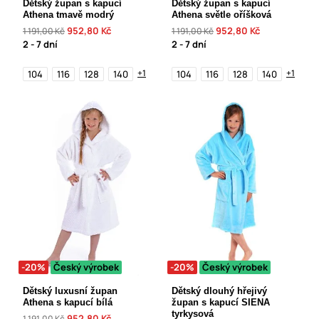
Dětský župan s kapucí
Dětský župan s kapucí
Athena tmavě modrý
Athena světle oříšková
952,80 Kč
952,80 Kč
1 191,00 Kč
1 191,00 Kč
2 - 7 dní
2 - 7 dní
+1
+1
104
116
128
140
104
116
128
140
-20%
Český výrobek
-20%
Český výrobek
Dětský luxusní župan
Dětský dlouhý hřejivý
Athena s kapucí bílá
župan s kapucí SIENA
tyrkysová
952,80 Kč
1 191,00 Kč