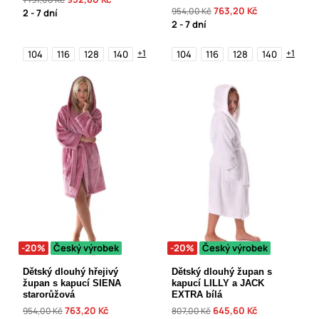
763,20 Kč
954,00 Kč
2 - 7 dní
2 - 7 dní
+1
+1
104
116
128
140
104
116
128
140
-20%
Český výrobek
-20%
Český výrobek
Dětský dlouhý hřejivý
Dětský dlouhý župan s
župan s kapucí SIENA
kapucí LILLY a JACK
starorůžová
EXTRA bílá
763,20 Kč
645,60 Kč
954,00 Kč
807,00 Kč