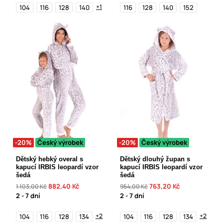
+1
104
116
128
140
116
128
140
152
-20%
Český výrobek
-20%
Český výrobek
Dětský hebký overal s
Dětský dlouhý župan s
kapucí IRBIS leopardí vzor
kapucí IRBIS leopardí vzor
šedá
šedá
882,40 Kč
763,20 Kč
1 103,00 Kč
954,00 Kč
2 - 7 dní
2 - 7 dní
+2
+2
104
116
128
134
104
116
128
134