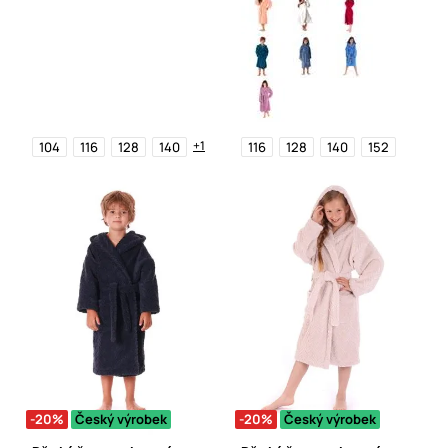
+1
104
116
128
140
116
128
140
152
-20%
Český výrobek
-20%
Český výrobek