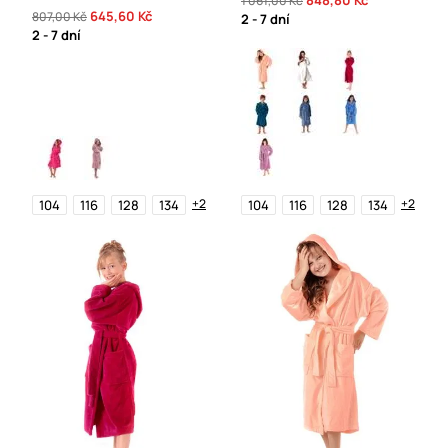
848,80 Kč
1 061,00 Kč
645,60 Kč
807,00 Kč
2 - 7 dní
2 - 7 dní
+2
+2
104
116
128
134
104
116
128
134