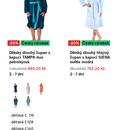
-20%
Český výrobek
-20%
Český výrobek
Dětský dlouhý župan s
Dětský dlouhý hřejivý
kapucí TAMPA duo
župan s kapucí SIENA
petrolejová
světle modrá
899,20 Kč
763,20 Kč
1 124,00 Kč
954,00 Kč
2 - 7 dní
2 - 7 dní
dětské č. 116
dětské č.128
dětské č.140