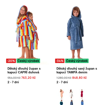
-20%
Český výrobek
-34%
Český výrobek
Dětský dlouhý župan s
Dětský dlouhý savý župan s
kapucí CAPRI duhová
kapucí TAMPA denim
763,20 Kč
848,80 Kč
954,00 Kč
1 280,00 Kč
2 - 7 dní
2 - 7 dní