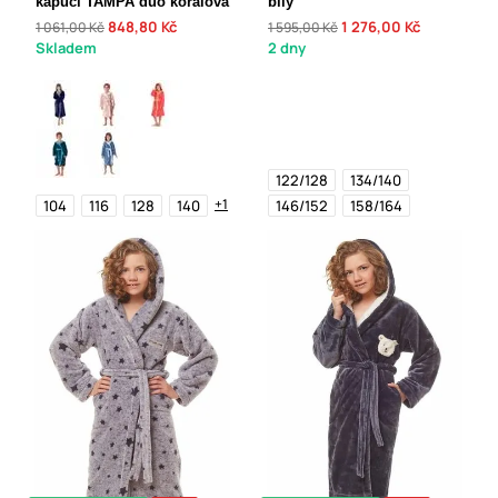
kapucí TAMPA duo korálová
bílý
848,80 Kč
1 276,00 Kč
1 061,00 Kč
1 595,00 Kč
Skladem
2 dny
122/128
134/140
+1
104
116
128
140
146/152
158/164