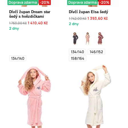
Doprava zdarma
-20%
Doprava zdarma
-20%
Dívčí župan Dream star
Dívčí župan Elsa šedý
šedý s hvězdičkami
1 393,60 Kč
1 742,00 Kč
1 410,40 Kč
1 763,00 Kč
2 dny
2 dny
134/140
146/152
134/140
158/164