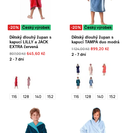
-20%
Český výrobek
-20%
Český výrobek
Dětský dlouhý župan s
Dětský dlouhý župan s
kapucí LILLY a JACK
kapucí TAMPA duo modrá
EXTRA červená
899,20 Kč
1 124,00 Kč
645,60 Kč
807,00 Kč
2 - 7 dní
2 - 7 dní
116
128
140
152
116
128
140
152