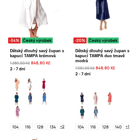
-34%
Český výrobek
-20%
Český výrobek
Dětský dlouhý savý župan s
Dětský dlouhý savý župan s
kapucí TAMPA krémová
kapucí TAMPA duo tmavě
modrá
848,80 Kč
1 280,00 Kč
848,80 Kč
1 061,00 Kč
2 - 7 dní
2 - 7 dní
+2
+1
104
116
128
134
104
116
128
140