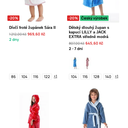
-20%
-20%
Český výrobek
Dívčí froté župánek Sára II
Dětský dlouhý župan s
kapucí LILLY a JACK
969,60 Kč
1 212,00 Kč
EXTRA středně modrá
2 dny
645,60 Kč
807,00 Kč
2 - 7 dní
+1
+1
86
104
116
122
104
116
128
140