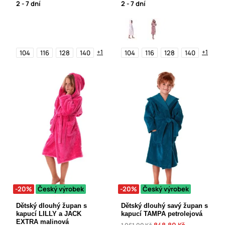
2 - 7 dní
2 - 7 dní
+1
+1
104
116
128
140
104
116
128
140
-20%
Český výrobek
-20%
Český výrobek
Dětský dlouhý župan s
Dětský dlouhý savý župan s
kapucí LILLY a JACK
kapucí TAMPA petrolejová
EXTRA malinová