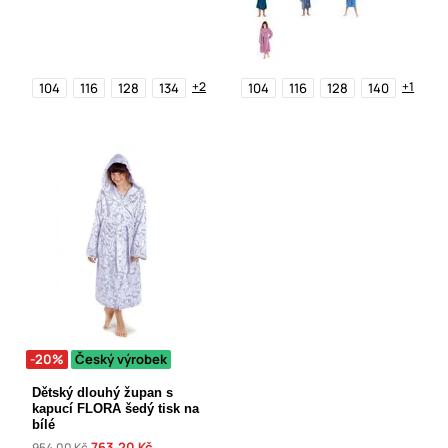
+2
+1
104
116
128
134
104
116
128
140
-20%
Český výrobek
Dětský dlouhý župan s
kapucí FLORA šedý tisk na
bílé
763,20 Kč
954,00 Kč