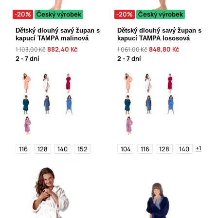
-20%
Český výrobek
-20%
Český výrobek
Dětský dlouhý savý župan s
Dětský dlouhý savý župan s
kapucí TAMPA malinová
kapucí TAMPA lososová
882,40 Kč
848,80 Kč
1 103,00 Kč
1 061,00 Kč
2 - 7 dní
2 - 7 dní
+1
116
128
140
152
104
116
128
140