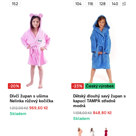
+1
152
104
116
128
140
-20%
-23%
Český výrobek
Dívčí župan s ušima
Dětský dlouhý savý župan s
Nelinka růžový kočička
kapucí TAMPA středně
modrá
969,60 Kč
1 212,00 Kč
848,80 Kč
1 108,00 Kč
Skladem
Skladem