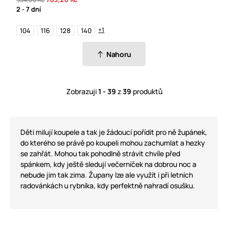
2 - 7 dní
+1
104
116
128
140
Nahoru
Zobrazuji
1 - 39
z
39
produktů
Děti milují koupele a tak je žádoucí pořídit pro ně župánek,
do kterého se právě po koupeli mohou zachumlat a hezky
se zahřát. Mohou tak pohodlně strávit chvíle před
spánkem, kdy ještě sledují večerníček na dobrou noc a
nebude jim tak zima. Župany lze ale využít i při letních
radovánkách u rybníka, kdy perfektně nahradí osušku.