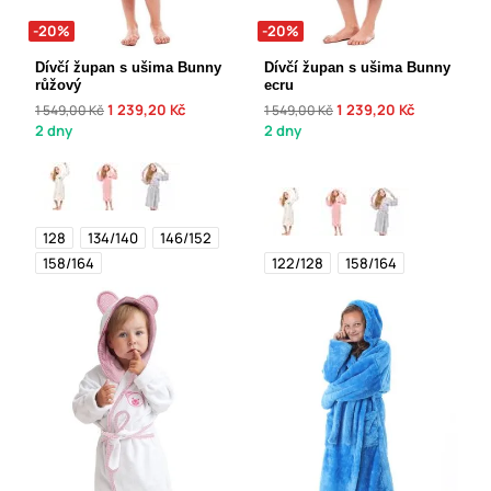
-20%
-20%
Dívčí župan s ušima Bunny
Dívčí župan s ušima Bunny
růžový
ecru
1 239,20 Kč
1 239,20 Kč
1 549,00 Kč
1 549,00 Kč
2 dny
2 dny
128
134/140
146/152
158/164
122/128
158/164