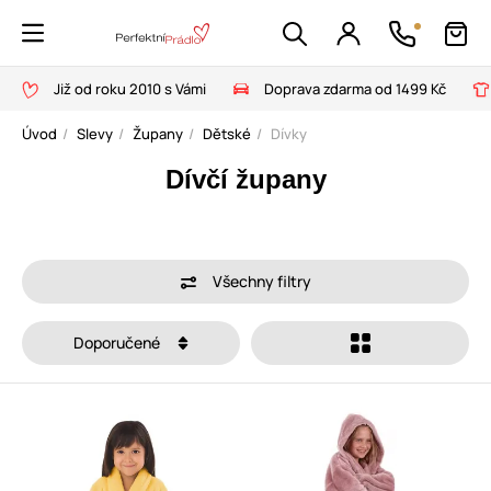
Již od roku 2010 s Vámi
Doprava zdarma od 1499 Kč
Úvod
Slevy
Župany
Dětské
Dívky
Dívčí župany
Všechny filtry
Doporučené