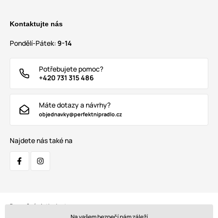
Kontaktujte nás
Pondělí-Pátek:
9-14
Potřebujete pomoc?
+420 731 315 486
Máte dotazy a návrhy?
objednavky@perfektnipradlo.cz
Najdete nás také na
Bezpečná platba kartou:
Na vašem bezpečí nám záleží