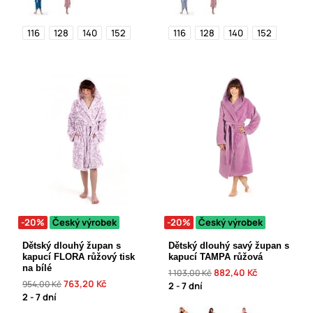
116
128
140
152
116
128
140
152
-20%
Český výrobek
-20%
Český výrobek
Dětský dlouhý župan s
Dětský dlouhý savý župan s
kapucí FLORA růžový tisk
kapucí TAMPA růžová
na bílé
882,40 Kč
1 103,00 Kč
763,20 Kč
954,00 Kč
2 - 7 dní
2 - 7 dní