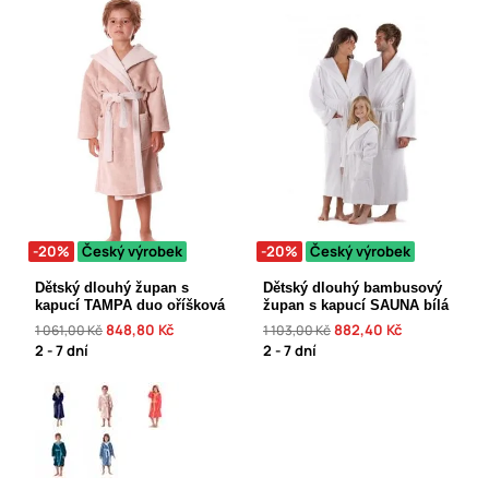
-20%
Český výrobek
-20%
Český výrobek
Dětský dlouhý župan s
Dětský dlouhý bambusový
kapucí TAMPA duo oříšková
župan s kapucí SAUNA bílá
848,80 Kč
882,40 Kč
1 061,00 Kč
1 103,00 Kč
2 - 7 dní
2 - 7 dní