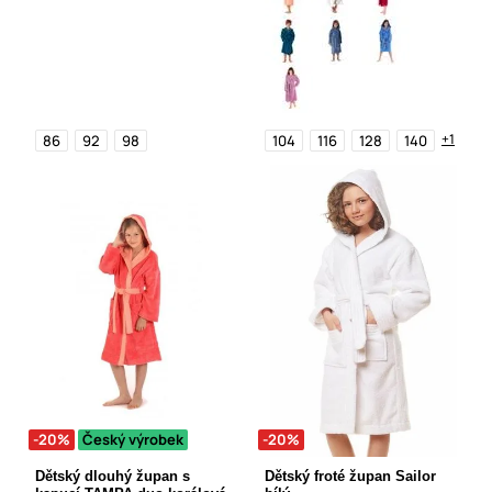
+1
86
92
98
104
116
128
140
-20%
Český výrobek
-20%
Dětský dlouhý župan s
Dětský froté župan Sailor