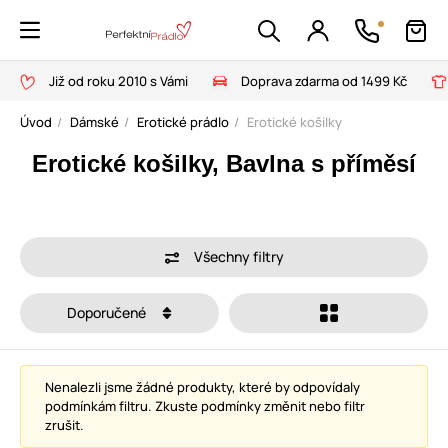
Již od roku 2010 s Vámi
Doprava zdarma od 1499 Kč
Úvod
Dámské
Erotické prádlo
Erotické košilky
Erotické košilky, Bavlna s příměsí
Všechny filtry
Doporučené
Nenalezli jsme žádné produkty, které by odpovídaly
podmínkám filtru. Zkuste podmínky změnit nebo filtr
zrušit.