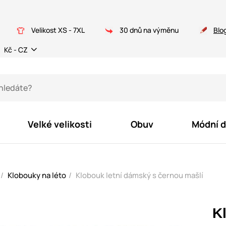
Velikost XS - 7XL
30 dnů na výměnu
Blo
Kč - CZ
Velké velikosti
Obuv
Módní 
Klobouky na léto
Klobouk letní dámský s černou mašlí
K