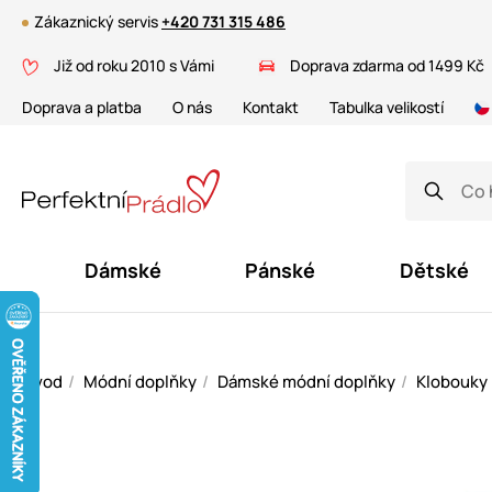
Zákaznický servis
+420 731 315 486
Již od roku 2010 s Vámi
Doprava zdarma od 1499 Kč
Doprava a platba
O nás
Kontakt
Tabulka velikostí
Dámské
Pánské
Dětské
Úvod
Módní doplňky
Dámské módní doplňky
Klobouky