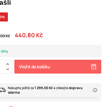
ašlí
20%
440,80 Kč
,00 Kč
3 dny
Vložit do košíku
Nakupte ještě za
1 299,00 Kč
a získejte
dopravu
zdarma