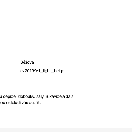
Béžová
cz20199-1_light_beige
ou
čepice
,
klobouky
,
šály
,
rukavice
a další
nale doladí váš outfit.