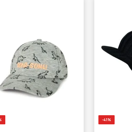
%
-41%