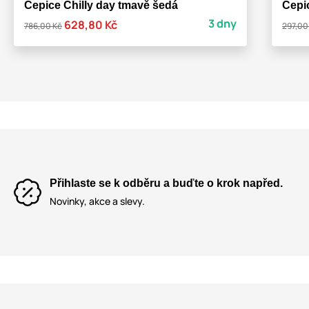
Čepice Chilly day tmavě šedá
Čepi
3 dny
628,80 Kč
786,00 Kč
297,00
Přihlaste se k odběru a buďte o krok napřed.
Novinky, akce a slevy.