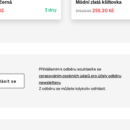
 černá
Módní zlatá kšiltovka
3 dny
Kč
255,20 Kč
319,00 Kč
Přihlášením k odběru souhlasíte se
zpracováním osobních údajů pro účely odběru
lásit se
newsletteru
Z odběru se můžete kdykoliv odhlásit.