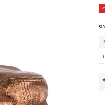
-
319