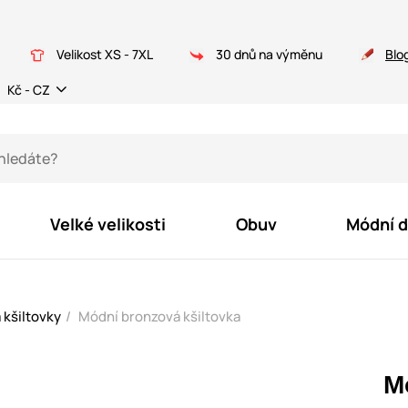
Velikost XS - 7XL
30 dnů na výměnu
Blo
Kč - CZ
Velké velikosti
Obuv
Módní 
 kšiltovky
Módní bronzová kšiltovka
M