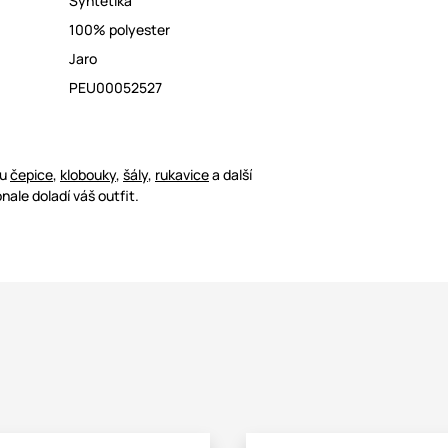
Syntetika
100% polyester
Jaro
PEU00052527
ou
čepice
,
klobouky
,
šály
,
rukavice
a další
nale doladí váš outfit.