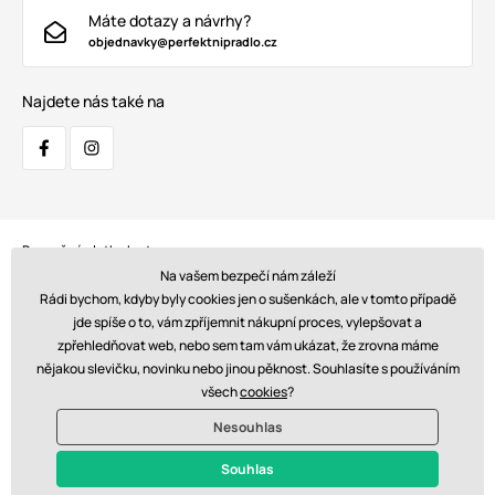
Máte dotazy a návrhy?
objednavky@perfektnipradlo.cz
Najdete nás také na
Bezpečná platba kartou:
Na vašem bezpečí nám záleží
Rádi bychom, kdyby byly cookies jen o sušenkách, ale v tomto případě
jde spíše o to, vám zpříjemnit nákupní proces, vylepšovat a
zpřehledňovat web, nebo sem tam vám ukázat, že zrovna máme
Doprava:
nějakou slevičku, novinku nebo jinou pěknost. Souhlasíte s používáním
všech
cookies
?
Nesouhlas
© 2026 www.perfektnipradlo.cz. Technicky zajišťuje
Simplia s.r.o.
Souhlas
Kč - CZ