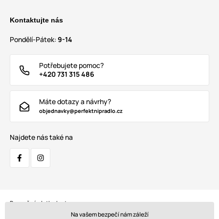
Kontaktujte nás
Pondělí-Pátek:
9-14
Potřebujete pomoc?
+420 731 315 486
Máte dotazy a návrhy?
objednavky@perfektnipradlo.cz
Najdete nás také na
Bezpečná platba kartou:
Na vašem bezpečí nám záleží