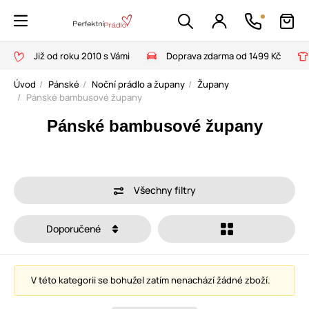
Již od roku 2010 s Vámi
Doprava zdarma od 1499 Kč
Úvod
Pánské
Noční prádlo a župany
Župany
Pánské bambusové župany
Pánské bambusové župany
Všechny filtry
Doporučené
V této kategorii se bohužel zatím nenachází žádné zboží.