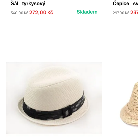
Šál - tyrkysový
Čepice - s
Skladem
272,00 Kč
237
340,00 Kč
297,00 Kč