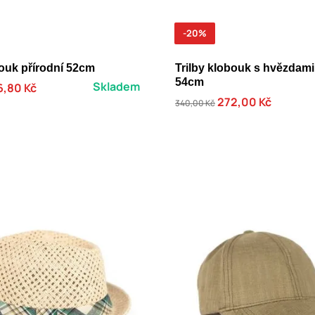
-20%
bouk přírodní 52cm
Trilby klobouk s hvězdam
54cm
Skladem
6,80 Kč
272,00 Kč
340,00 Kč