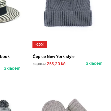
-20%
obouk -
Čepice New York style
Skladem
255,20 Kč
319,00 Kč
Skladem