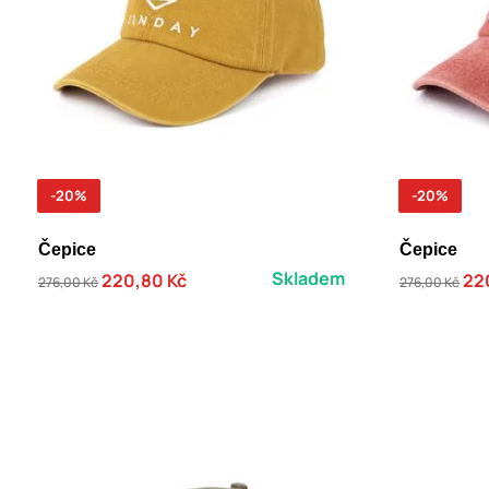
-20%
-20%
Čepice
Čepice
Skladem
220,80 Kč
22
276,00 Kč
276,00 Kč