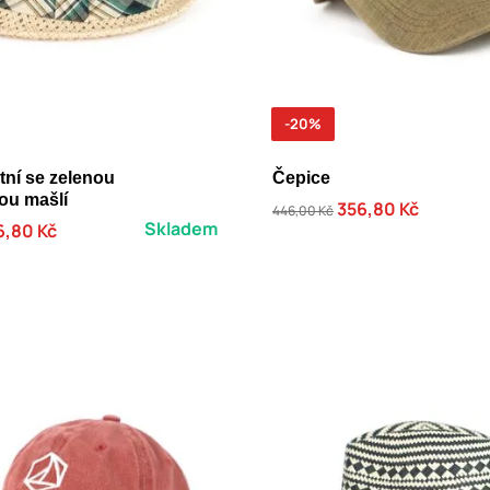
-20%
tní se zelenou
Čepice
ou mašlí
356,80 Kč
446,00 Kč
Skladem
6,80 Kč