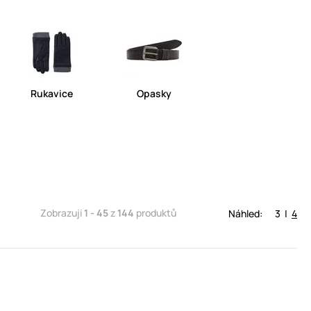
Rukavice
Opasky
Zobrazuji
1 - 45
z
144
produktů
Náhled:
3
|
4