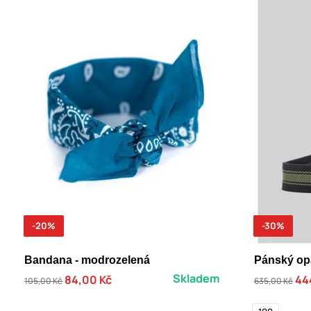
-20%
-30%
Bandana - modrozelená
Pánský op
Skladem
84,00 Kč
44
105,00 Kč
635,00 Kč