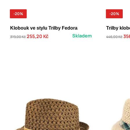
-20%
-20%
Klobouk ve stylu Trilby Fedora
Trilby klo
Skladem
255,20 Kč
35
319,00 Kč
446,00 Kč