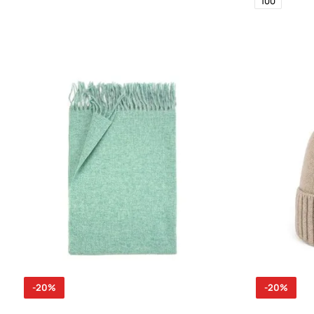
100
-20%
-20%