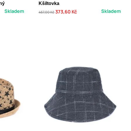
rný
Kšiltovka
Skladem
Skladem
373,60 Kč
467,00 Kč