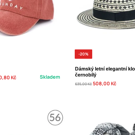
-20%
Dámský letní elegantní kl
černobílý
Skladem
0,80 Kč
508,00 Kč
635,00 Kč