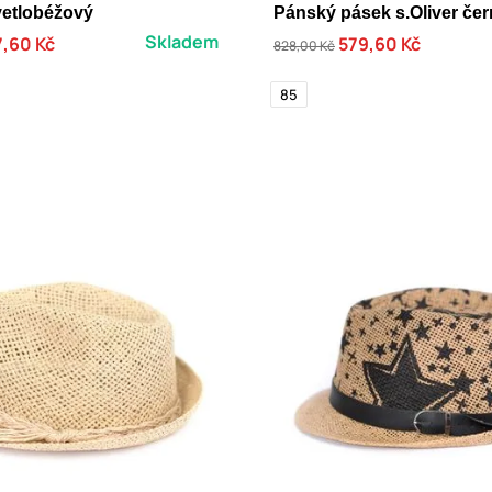
vetlobéžový
Pánský pásek s.Oliver če
Skladem
,60 Kč
579,60 Kč
828,00 Kč
85