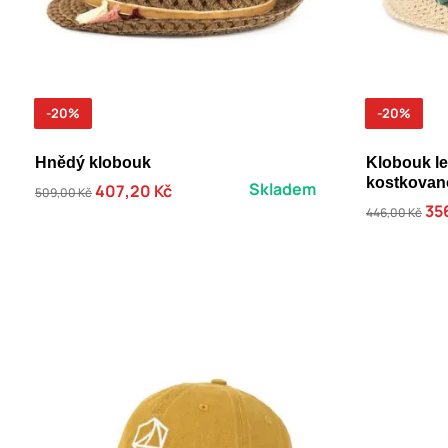
-20%
-20%
Hnědý klobouk
Klobouk le
kostkovan
Skladem
407,20 Kč
509,00 Kč
35
446,00 Kč