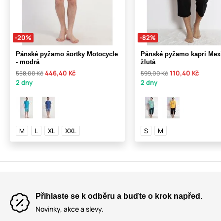
-20%
-82%
Pánské pyžamo šortky Motocycle
Pánské pyžamo kapri Mexi
- modrá
žlutá
446,40 Kč
110,40 Kč
558,00 Kč
599,00 Kč
2 dny
2 dny
M
L
XL
XXL
S
M
Přihlaste se k odběru a buďte o krok napřed.
Novinky, akce a slevy.