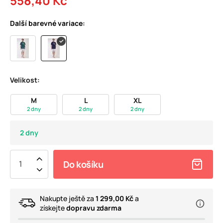
558,40 Kč
Další barevné variace:
Velikost:
M
L
XL
2 dny
2 dny
2 dny
2 dny
Do košíku
Nakupte ještě za
1 299,00 Kč
a
získejte
dopravu zdarma