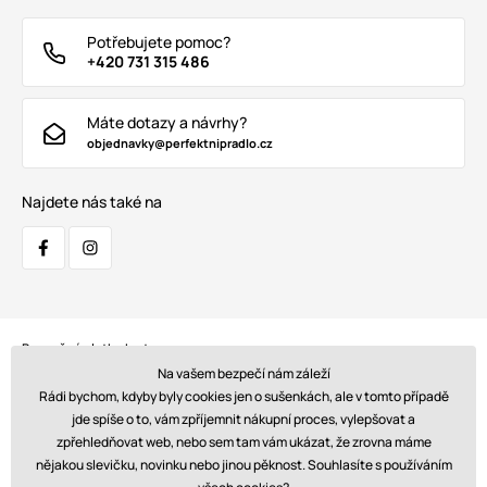
Potřebujete pomoc?
+420 731 315 486
Máte dotazy a návrhy?
objednavky@perfektnipradlo.cz
Najdete nás také na
Bezpečná platba kartou:
Na vašem bezpečí nám záleží
Rádi bychom, kdyby byly cookies jen o sušenkách, ale v tomto případě
jde spíše o to, vám zpříjemnit nákupní proces, vylepšovat a
zpřehledňovat web, nebo sem tam vám ukázat, že zrovna máme
Doprava:
nějakou slevičku, novinku nebo jinou pěknost. Souhlasíte s používáním