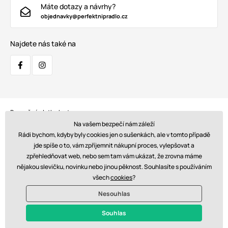
Máte dotazy a návrhy?
objednavky@perfektnipradlo.cz
Najdete nás také na
Bezpečná platba kartou:
Na vašem bezpečí nám záleží
Rádi bychom, kdyby byly cookies jen o sušenkách, ale v tomto případě
jde spíše o to, vám zpříjemnit nákupní proces, vylepšovat a
zpřehledňovat web, nebo sem tam vám ukázat, že zrovna máme
Doprava:
nějakou slevičku, novinku nebo jinou pěknost. Souhlasíte s používáním
všech
cookies
?
Nesouhlas
© 2026 www.perfektnipradlo.cz. Technicky zajišťuje
Simplia s.r.o.
Souhlas
Kč - CZ