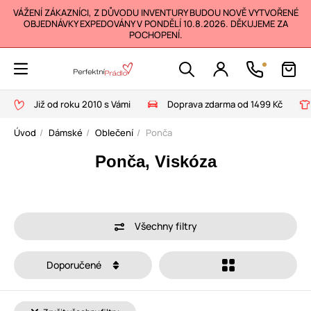
VÁŽENÍ ZÁKAZNÍCI, Z DŮVODU INVENTURY BUDOU NOVĚ VYTVOŘENÉ
OBJEDNÁVKY EXPEDOVÁNY V PONDĚLÍ 10.8.2026. DĚKUJEME ZA
POCHOPENÍ.
Již od roku 2010 s Vámi
Doprava zdarma od 1499 Kč
Úvod
Dámské
Oblečení
Ponča
Ponča, Viskóza
Všechny filtry
Doporučené