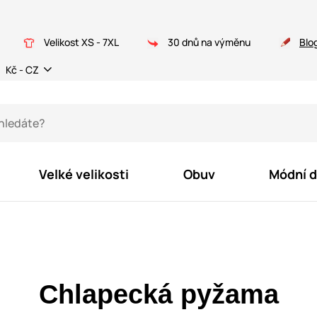
Velikost XS - 7XL
30 dnů na výměnu
Blo
Kč - CZ
Velké velikosti
Obuv
Módní 
Chlapecká pyžama