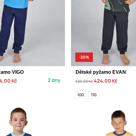
-20%
žamo VIGO
Dětské pyžamo EVAN
2 dny
4,00 Kč
424,00 Kč
530,00 Kč
100
110