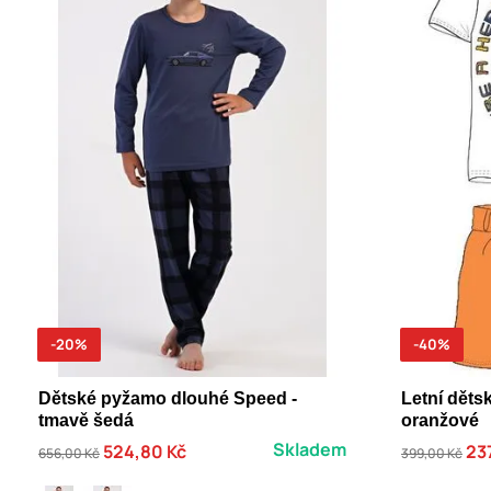
-20%
-40%
Dětské pyžamo dlouhé Speed -
Letní dět
tmavě šedá
oranžové
Skladem
524,80 Kč
23
656,00 Kč
399,00 Kč