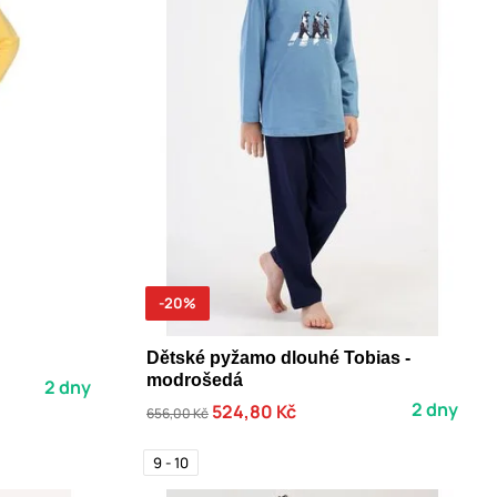
-20%
Dětské pyžamo dlouhé Tobias -
modrošedá
2 dny
2 dny
524,80 Kč
656,00 Kč
9 - 10