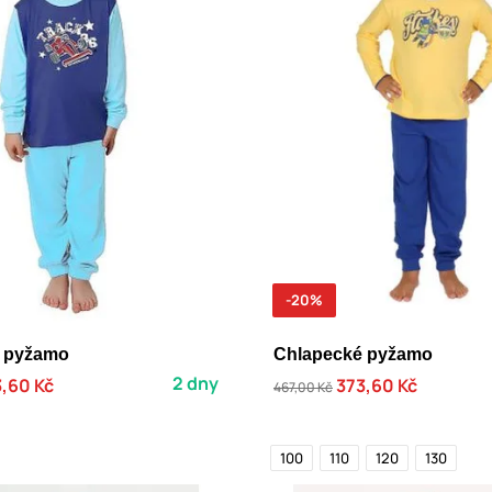
-20%
 pyžamo
Chlapecké pyžamo
2 dny
,60 Kč
373,60 Kč
467,00 Kč
100
110
120
130