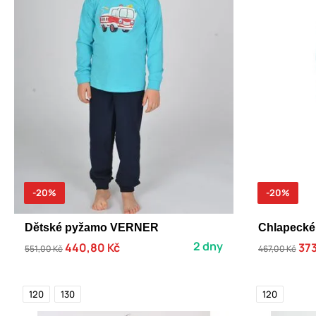
-20%
-20%
Dětské pyžamo VERNER
Chlapecké
2 dny
440,80 Kč
373
551,00 Kč
467,00 Kč
120
130
120