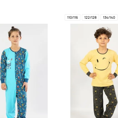
110/116
122/128
134/140