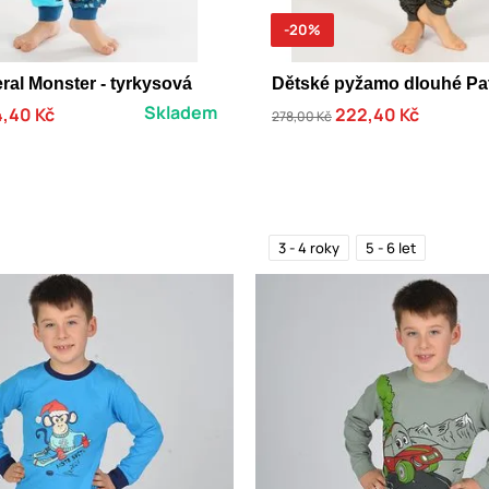
-20%
ral Monster - tyrkysová
Dětské pyžamo dlouhé Patr
Skladem
,40 Kč
222,40 Kč
278,00 Kč
3 - 4 roky
5 - 6 let