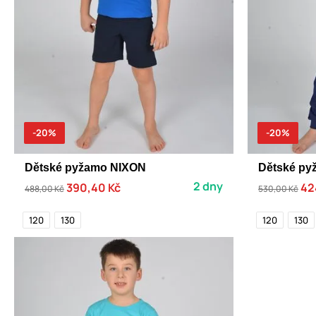
-20%
-20%
Dětské pyžamo NIXON
Dětské py
2 dny
390,40 Kč
42
488,00 Kč
530,00 Kč
120
130
120
130