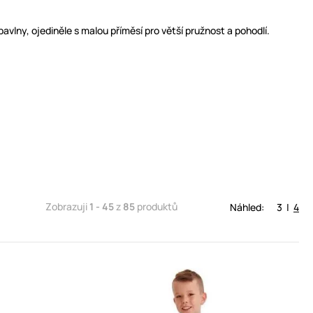
ny, ojediněle s malou příměsí pro větší pružnost a pohodlí.
Zobrazuji
1 - 45
z
85
produktů
Náhled:
3
|
4