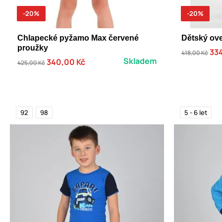
-20%
-20%
Chlapecké pyžamo Max červené
Dětský ove
proužky
334
418,00 Kč
Skladem
340,00 Kč
425,00 Kč
92
98
5 - 6 let