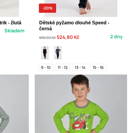
-20%
ik - žlutá
Dětské pyžamo dlouhé Speed -
černá
Skladem
2 dny
524,80 Kč
656,00 Kč
9 - 10
11 - 12
13 - 14
15 - 16