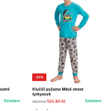
-20%
modré
Klučičí pyžamo Miloš street
tyrkysové
Skladem
Skladem
524,80 Kč
656,00 Kč