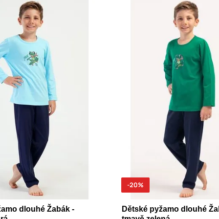
-20%
žamo dlouhé Žabák -
Dětské pyžamo dlouhé Ža
rá
tmavě zelená