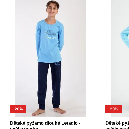
-20%
-20%
Dětské pyžamo dlouhé Letadlo -
Dětské py
světle modrá
světle mod