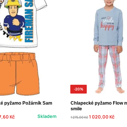
-20%
ské pyžamo Požárník Sam
Chlapecké pyžamo Flow 
smile
Skladem
7,60 Kč
1 020,00 Kč
1 275,00 Kč