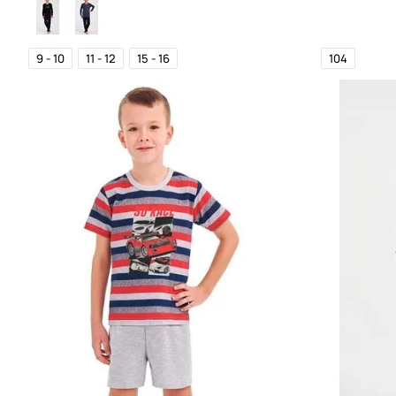
9 - 10
11 - 12
15 - 16
104