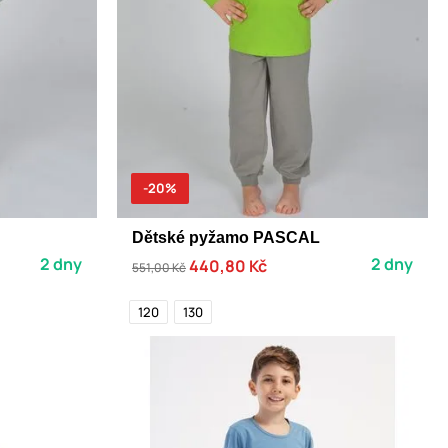
-20%
Dětské pyžamo PASCAL
2 dny
2 dny
440,80 Kč
551,00 Kč
120
130