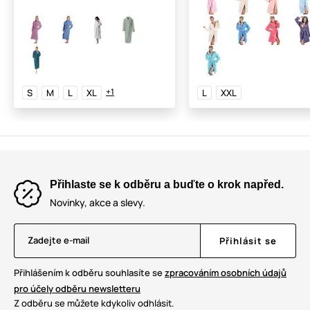
+1
S
M
L
XL
L
XXL
Přihlaste se k odběru a buďte o krok napřed.
Novinky, akce a slevy.
Zadejte e-mail
Přihlásit se
Přihlášením k odběru souhlasíte se
zpracováním osobních údajů
pro účely odběru newsletteru
Z odběru se můžete kdykoliv odhlásit.