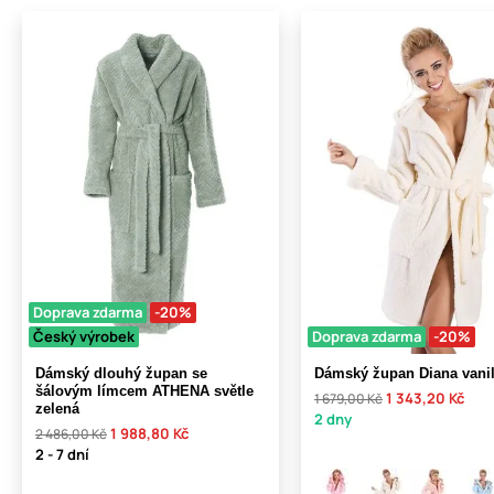
Doprava zdarma
-20%
Český výrobek
Doprava zdarma
-20%
Dámský dlouhý župan se
Dámský župan Diana vani
šálovým límcem ATHENA světle
1 343,20 Kč
1 679,00 Kč
zelená
2 dny
1 988,80 Kč
2 486,00 Kč
2 - 7 dní