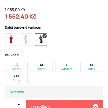
1 953,00 Kč
1 562,40 Kč
Další barevné variace:
Velikost:
S
M
L
XL
2 dny
2 dny
skladem
2 dny
XXL
2 dny
Skladem
Do košíku