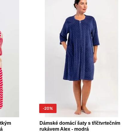
-20%
átkým
Dámské domácí šaty s tříčtvrtečním
ná
rukávem Alex - modrá