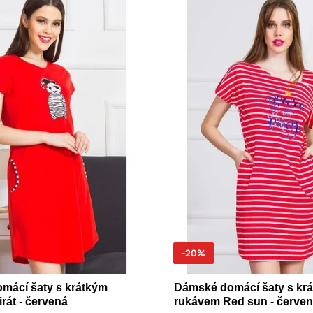
-20%
mácí šaty s krátkým
Dámské domácí šaty s kr
rát - červená
rukávem Red sun - červe