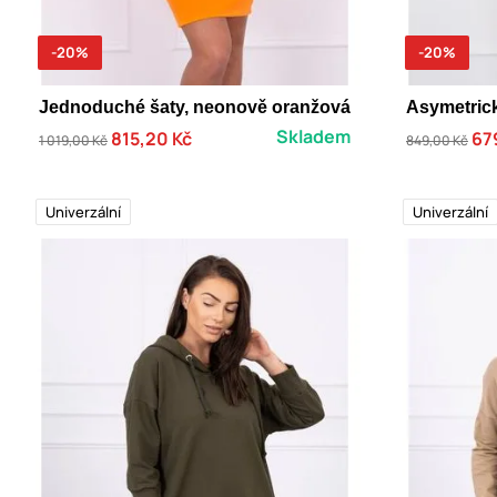
-20%
-20%
Jednoduché šaty, neonově oranžová
Asymetrick
Skladem
815,20 Kč
67
1 019,00 Kč
849,00 Kč
Univerzální
Univerzální