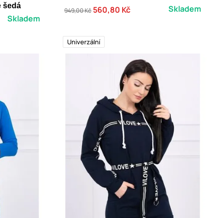
e šedá
Skladem
560,80 Kč
949,00 Kč
Skladem
Univerzální