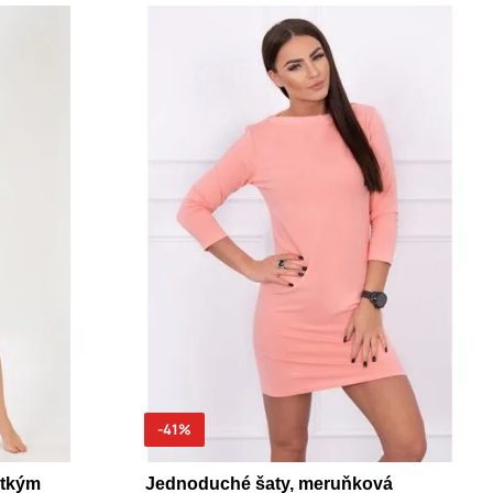
-41%
átkým
Jednoduché šaty, meruňková