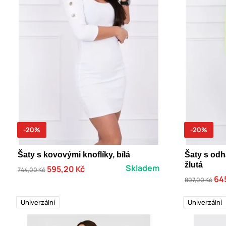
-20%
-20%
Šaty s kovovými knoflíky, bílá
Šaty s od
žlutá
Skladem
595,20 Kč
744,00 Kč
64
807,00 Kč
Univerzální
Univerzální