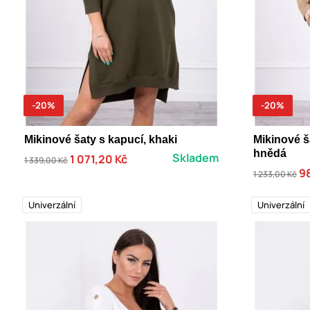
-20%
-20%
Mikinové šaty s kapucí, khaki
Mikinové š
hnědá
Skladem
1 071,20 Kč
1 339,00 Kč
9
1 233,00 Kč
Univerzální
Univerzální