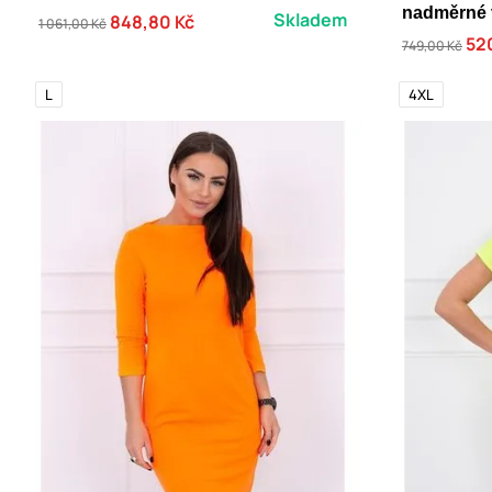
nadměrné v
Skladem
848,80 Kč
1 061,00 Kč
52
749,00 Kč
L
4XL