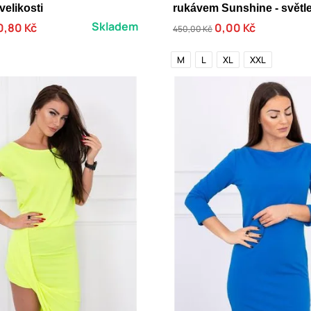
elikosti
rukávem Sunshine - světl
Skladem
0,80 Kč
0,00 Kč
450,00 Kč
M
L
XL
XXL