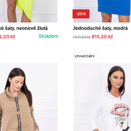
-20%
é šaty, neonově žlutá
Jednoduché šaty, modrá
Skladem
9,20 Kč
815,20 Kč
1 019,00 Kč
Univerzální