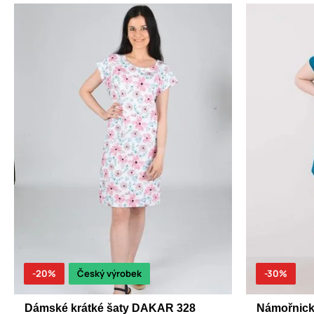
-20%
Český výrobek
-30%
Dámské krátké šaty DAKAR 328
Námořnick