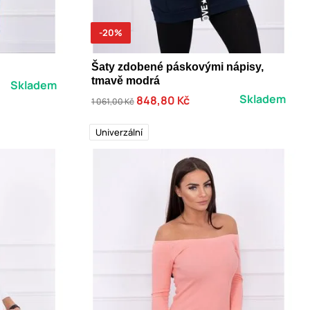
-20%
Šaty zdobené páskovými nápisy,
tmavě modrá
Skladem
Skladem
848,80 Kč
1 061,00 Kč
Univerzální