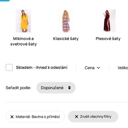
Mikinové a
Klasické šaty
Plesové šaty
svetrové šaty
Skladem - ihned k odeslání
Cena
Velik
Seřadit podle:
Doporučené
Materiál: Bavlna s příměsí
Zrušit všechny filtry