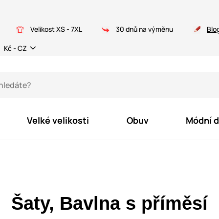
Velikost XS - 7XL
30 dnů na výměnu
Blo
Kč - CZ
Velké velikosti
Obuv
Módní 
Šaty, Bavlna s příměsí