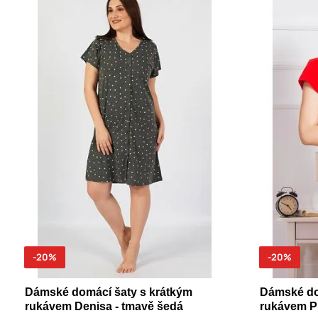
-20%
-20%
Dámské domácí šaty s krátkým
Dámské do
rukávem Denisa - tmavě šedá
rukávem Pi