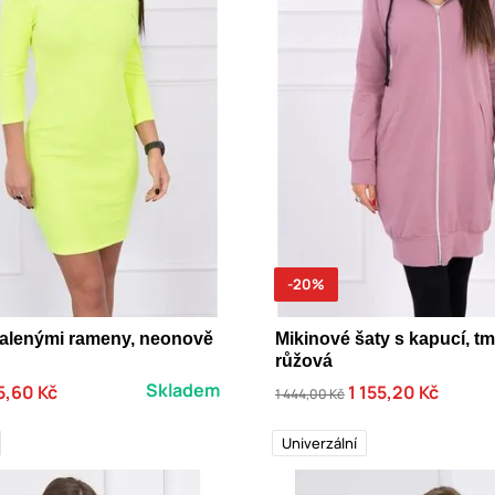
-20%
halenými rameny, neonově
Mikinové šaty s kapucí, t
růžová
Skladem
5,60 Kč
1 155,20 Kč
1 444,00 Kč
Univerzální