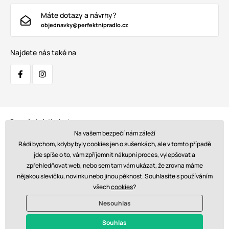
Máte dotazy a návrhy?
objednavky@perfektnipradlo.cz
Najdete nás také na
Bezpečná platba kartou:
Na vašem bezpečí nám záleží
Rádi bychom, kdyby byly cookies jen o sušenkách, ale v tomto případě
jde spíše o to, vám zpříjemnit nákupní proces, vylepšovat a
zpřehledňovat web, nebo sem tam vám ukázat, že zrovna máme
Doprava:
nějakou slevičku, novinku nebo jinou pěknost. Souhlasíte s používáním
všech
cookies
?
Nesouhlas
© 2026 www.perfektnipradlo.cz. Technicky zajišťuje
Simplia s.r.o.
Souhlas