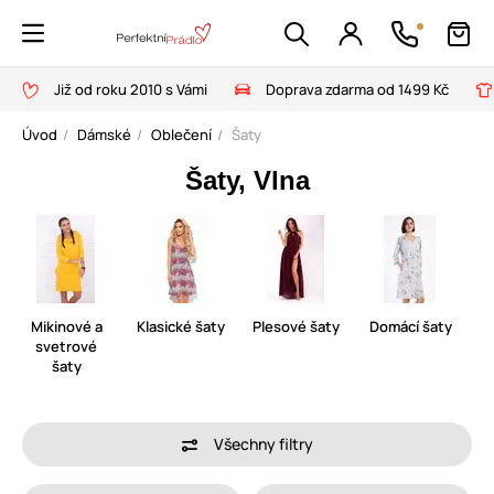
Již od roku 2010 s Vámi
Doprava zdarma od 1499 Kč
Úvod
Dámské
Oblečení
Šaty
Šaty, Vlna
Mikinové a
Klasické šaty
Plesové šaty
Domácí šaty
svetrové
šaty
Všechny filtry