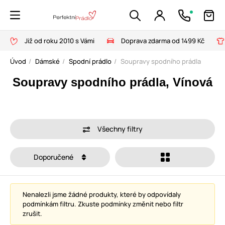
Již od roku 2010 s Vámi
Doprava zdarma od 1499 Kč
Úvod
Dámské
Spodní prádlo
Soupravy spodního prádla
Soupravy spodního prádla, Vínová
Všechny filtry
Doporučené
Nenalezli jsme žádné produkty, které by odpovídaly
podmínkám filtru. Zkuste podmínky změnit nebo filtr
zrušit.