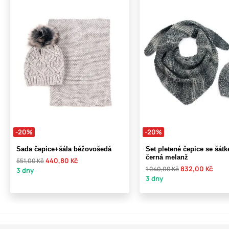
-20%
-20%
Sada čepice+šála béžovošedá
Set pletené čepice se šát
černá melanž
440,80 Kč
551,00 Kč
832,00 Kč
1 040,00 Kč
3 dny
3 dny