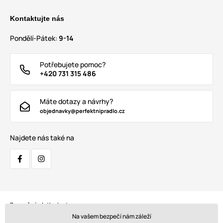
Kontaktujte nás
Pondělí-Pátek:
9-14
Potřebujete pomoc?
+420 731 315 486
Máte dotazy a návrhy?
objednavky@perfektnipradlo.cz
Najdete nás také na
Bezpečná platba kartou:
Na vašem bezpečí nám záleží