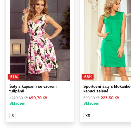
-61%
-68%
Šaty s kapsami se vzorem
Sportovní šaty s klokanko
tulipánů
kapucí zelené
490,70 Kč
223,30 Kč
1 249,00 Kč
699,00 Kč
Skladem
Skladem
S
XS