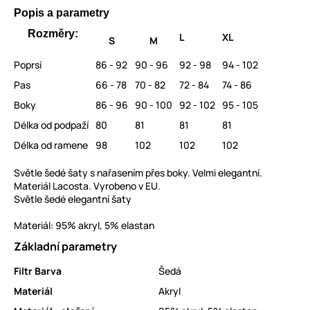
Popis a parametry
Rozměry:
L
XL
S
M
Poprsí
86 - 92
90 - 96
92 - 98
94 - 102
Pas
66 - 78
70 - 82
72 - 84
74 - 86
Boky
86 - 96
90 - 100
92 - 102
95 - 105
Délka od podpaží
80
81
81
81
Délka od ramene
98
102
102
102
Světle šedé šaty s nařasením přes boky. Velmi elegantní.
Materiál Lacosta. Vyrobeno v EU.
Světle šedé elegantní šaty
Materiál: 95% akryl, 5% elastan
Základní parametry
Filtr Barva
Šedá
Materiál
Akryl