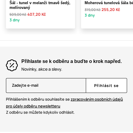
Šál - tunel v melanži tmavě šedý,
Moherová tunelová šála b
melírovaný
255,20 Kč
319,00 Kč
407,20 Kč
509,00 Kč
3 dny
3 dny
Přihlaste se k odběru a buďte o krok napřed.
Novinky, akce a slevy.
Zadejte e-mail
Přihlásit se
Přihlášením k odběru souhlasíte se
zpracováním osobních údajů
pro účely odběru newsletteru
Z odběru se můžete kdykoliv odhlásit.