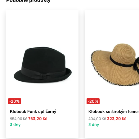
Podobné produkty
-20%
-20%
Klobouk Funk up! černý
Klobouk se širokým leme
763,20 Kč
323,20 Kč
954,00 Kč
404,00 Kč
3 dny
3 dny