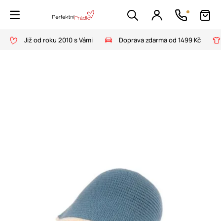
Již od roku 2010 s Vámi
Doprava zdarma od 1499 Kč