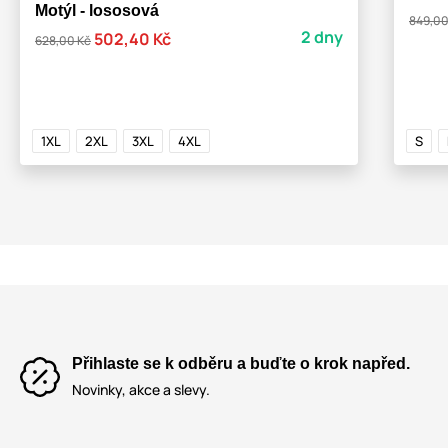
Motýl - lososová
849,00
2 dny
502,40 Kč
628,00 Kč
1XL
2XL
3XL
4XL
S
Přihlaste se k odběru a buďte o krok napřed.
Novinky, akce a slevy.