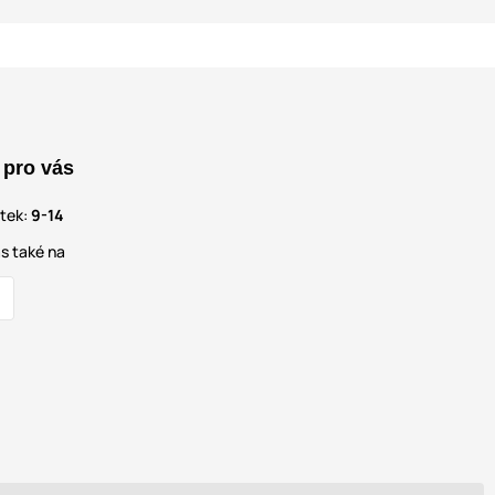
 pro vás
átek:
9-14
s také na