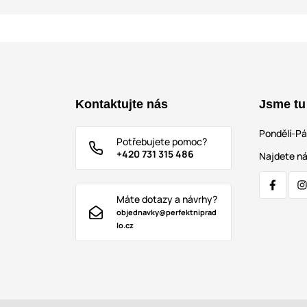
Kontaktujte nás
Jsme tu
Pondělí-P
Potřebujete pomoc?
+420 731 315 486
Najdete ná
Máte dotazy a návrhy?
objednavky@perfektniprad
lo.cz