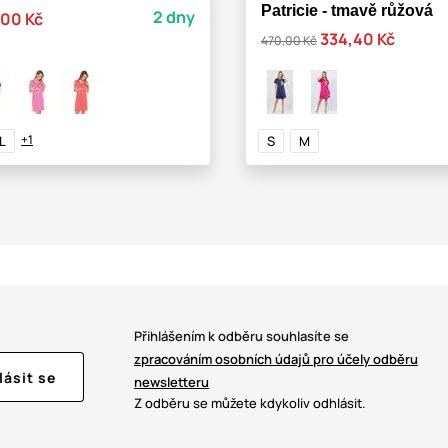
Patricie - tmavě růžová
2 dny
,00 Kč
334,40 Kč
470,00 Kč
+1
L
S
M
Přihlášením k odběru souhlasíte se
zpracováním osobních údajů pro účely odběru
lásit se
newsletteru
Z odběru se můžete kdykoliv odhlásit.