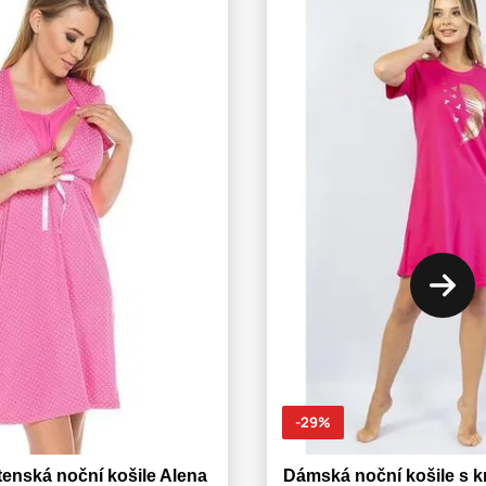
-29%
enská noční košile Alena
Dámská noční košile s 