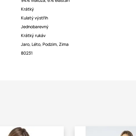
94% viskóza
,
6% elastan
Krátký
Kulatý výstřih
Jednobarevný
Krátký rukáv
Jaro
,
Léto
,
Podzim
,
Zima
80231