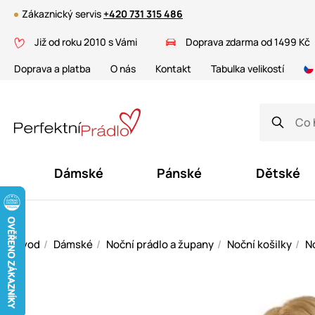
Zákaznický servis
+420 731 315 486
Již od roku 2010 s Vámi
Doprava zdarma od 1499 Kč
Doprava a platba
O nás
Kontakt
Tabulka velikostí
Dámské
Pánské
Dětské
Úvod
Dámské
Noční prádlo a župany
Noční košilky
No