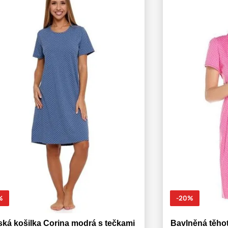
%
-20%
ká košilka Corina modrá s tečkami
Bavlněná těhot