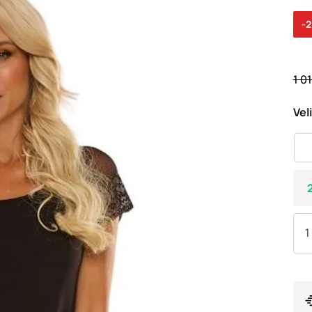
-
1 0
Vel