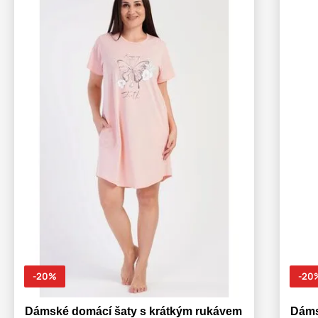
-20%
-20
Dámské domácí šaty s krátkým rukávem
Dáms