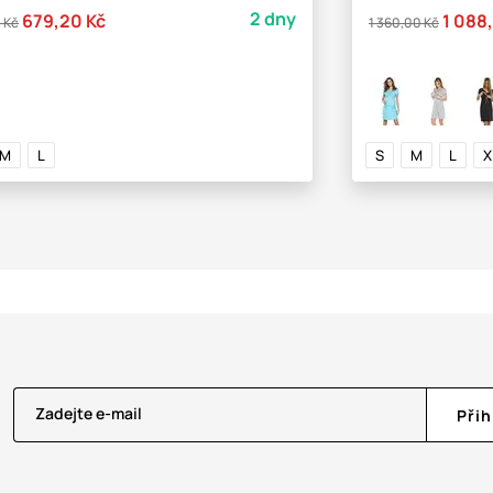
2 dny
679,20 Kč
1 088
 Kč
1 360,00 Kč
M
L
S
M
L
X
Zadejte e-mail
Přih