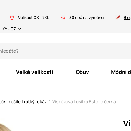
Velikost XS - 7XL
30 dnů na výměnu
Blo
Kč - CZ
Velké velikosti
Obuv
Módní 
ční košile krátký rukáv
Viskózová košilka Estelle černá
V