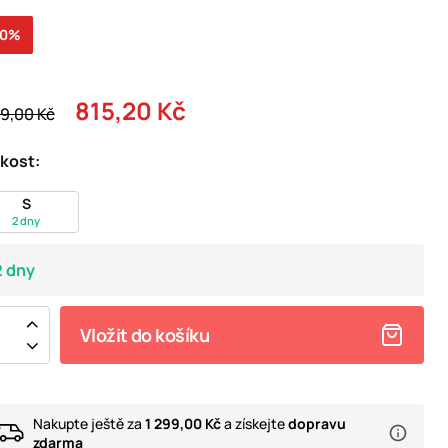
20%
815,20 Kč
19,00 Kč
ikost:
S
2 dny
2 dny
Vložit do košíku
Nakupte ještě za
1 299,00 Kč
a získejte
dopravu
zdarma