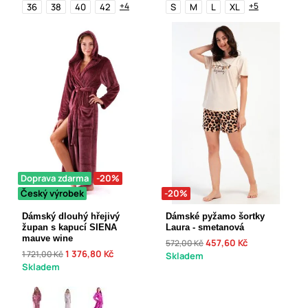
+4
+5
36
38
40
42
S
M
L
XL
Doprava zdarma
-20%
Český výrobek
-20%
Dámský dlouhý hřejivý
Dámské pyžamo šortky
župan s kapucí SIENA
Laura - smetanová
mauve wine
457,60 Kč
572,00 Kč
1 376,80 Kč
1 721,00 Kč
Skladem
Skladem