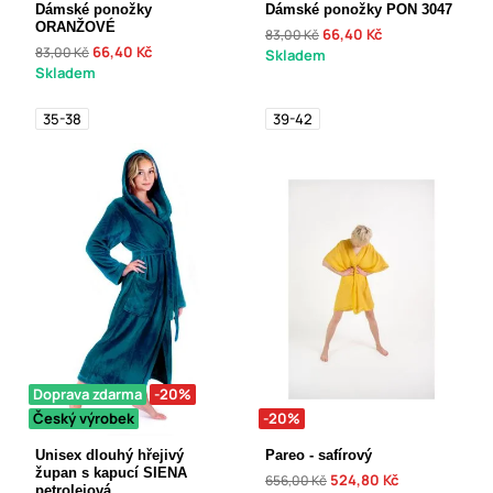
Dámské ponožky
Dámské ponožky PON 3047
ORANŽOVÉ
66,40 Kč
83,00 Kč
66,40 Kč
83,00 Kč
Skladem
Skladem
35-38
39-42
Doprava zdarma
-20%
Český výrobek
-20%
Unisex dlouhý hřejivý
Pareo - safírový
župan s kapucí SIENA
524,80 Kč
656,00 Kč
petrolejová