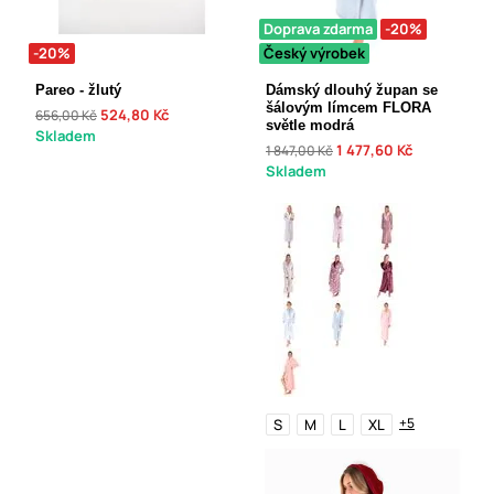
Doprava zdarma
-20%
-20%
Český výrobek
Pareo - žlutý
Dámský dlouhý župan se
šálovým límcem FLORA
524,80 Kč
656,00 Kč
světle modrá
Skladem
1 477,60 Kč
1 847,00 Kč
Skladem
+5
S
M
L
XL