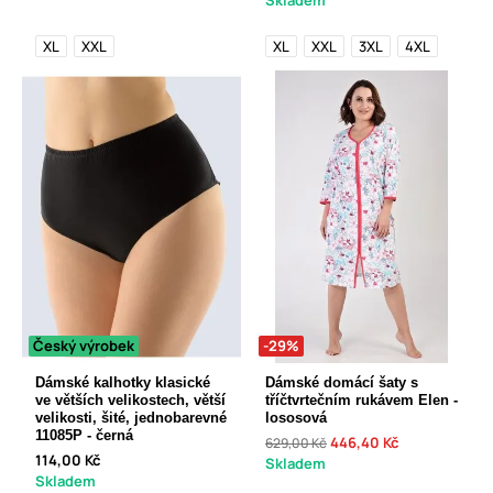
Skladem
XL
XXL
XL
XXL
3XL
4XL
Český výrobek
-29%
Dámské kalhotky klasické
Dámské domácí šaty s
ve větších velikostech, větší
tříčtvrtečním rukávem Elen -
velikosti, šité, jednobarevné
lososová
11085P - černá
446,40 Kč
629,00 Kč
114,00 Kč
Skladem
Skladem