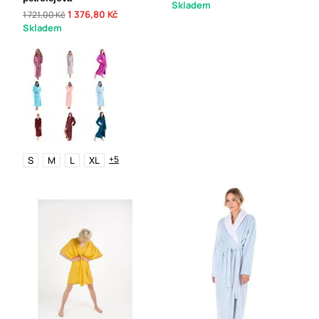
Skladem
1 376,80 Kč
1 721,00 Kč
Skladem
+5
S
M
L
XL