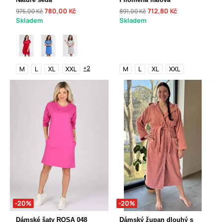
780,00 Kč
712,80 Kč
975,00 Kč
891,00 Kč
Skladem
Skladem
+2
M
L
XL
XXL
M
L
XL
XXL
-20%
-20%
Dámské šaty ROSA 048
Dámský župan dlouhý s