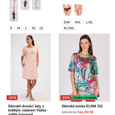
S/M
M/L
L/XL
+2
S
M
L
XL
XL/XXL
-20%
-20%
Český výrobek
Dámské domácí šaty s
Dámská tunika ELINA 312
krátkým rukávem Vážka -
544,00 Kč
680,00 Kč
světle lososová