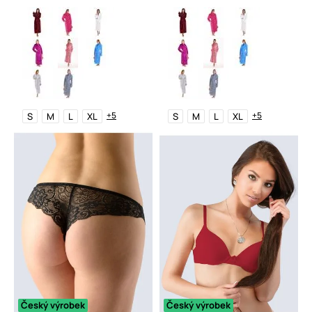
+5
+5
S
M
L
XL
S
M
L
XL
Český výrobek
Český výrobek