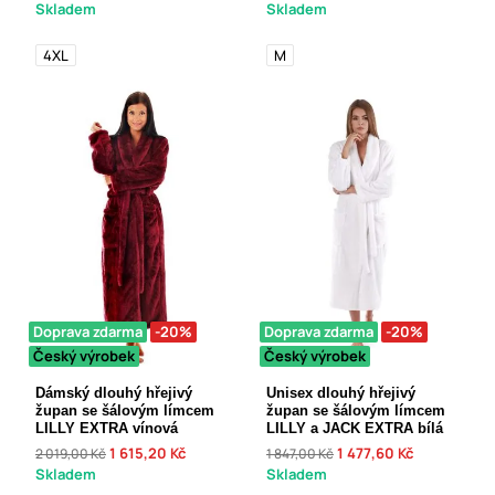
Skladem
Skladem
4XL
M
Doprava zdarma
-20%
Doprava zdarma
-20%
Český výrobek
Český výrobek
Dámský dlouhý hřejivý
Unisex dlouhý hřejivý
župan se šálovým límcem
župan se šálovým límcem
LILLY EXTRA vínová
LILLY a JACK EXTRA bílá
1 615,20 Kč
1 477,60 Kč
2 019,00 Kč
1 847,00 Kč
Skladem
Skladem