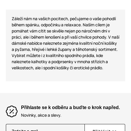
Záleží nám na vašich pocitech, pečujeme o vaše pohodlí
během spánku, odpočinku a relaxace. Naším cílem je
pomáhat vám cítit se skvěle nejen po náročném dni v
práci, ale i během lenošení a při vaší chvilce pohody. V naší
dámské nabídce naleznete zejména kvalitní noční košilky
a pyžama, hřejivé i lehké župany a těhotenský sortiment.
Vybírat můžete i z kvalitního spodního prádla, kde
naleznete kalhotky a podprsenky v mnoha střizích a
velikostech, ale i spodní košilky či erotické prádlo.
Přihlaste se k odběru a buďte o krok napřed.
Novinky, akce a slevy.