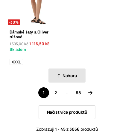
-30%
Dámské šaty s.Oliver
růžové
1 116,50 Kč
1 595,00 Kč
Skladem
XXXL
Nahoru
1
2
…
68
Načíst více produktů
Zobrazuji
1 - 45
z
3056
produktů