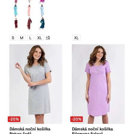
+5
S
M
L
XL
XL
-20%
-20%
Dámská noční košilka
Dámská noční košilka
Nature šedá
Filomena fialová