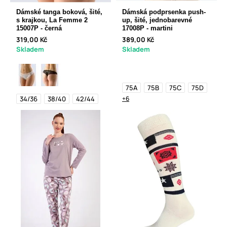
Dámské tanga boková, šité,
Dámská podprsenka push-
s krajkou, La Femme 2
up, šité, jednobarevné
15007P - černá
17008P - martini
319,00 Kč
389,00 Kč
Skladem
Skladem
75A
75B
75C
75D
34/36
38/40
42/44
+6