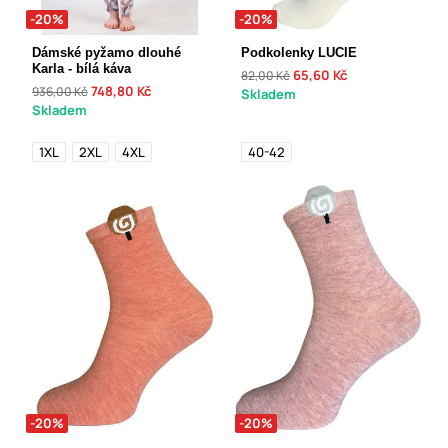
-20%
-20%
Dámské pyžamo dlouhé
Podkolenky LUCIE
Karla - bílá káva
65,60 Kč
82,00 Kč
748,80 Kč
936,00 Kč
Skladem
Skladem
1XL
2XL
4XL
40-42
-20%
-20%