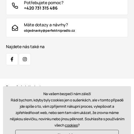
Potřebujete pomoc?
+420 731 315 486
Máte dotazy a návrhy?
objednavky@perfektnipradlo.cz
Najdete nás také na
Bezpečná platba kartou:
Na vašem bezpečí nám záleží
Rádi bychom, kdyby byly cookies jen o sušenkách, ale v tomto případě
jde spíše o to, vám zpříjemnit nákupní proces, vylepšovat a
zpřehledňovat web, nebo sem tam vám ukázat, že zrovna máme
Doprava:
nějakou slevičku, novinku nebo jinou pěknost. Souhlasíte s používáním
všech
cookies
?