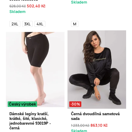
Skladem
502,40 Kč
628,00 Kč
Skladem
2XL
3XL
4XL
M
Český výrobek
-30%
Dámské legíny kratší,
Černá dvoudílná sametová
krátké, šité, klasické,
sada
jednobarevné 93019P -
863,10 Kč
1 233,00 Kč
černá
Skladem