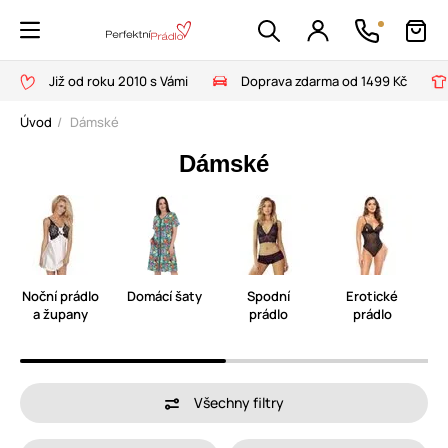
Již od roku 2010 s Vámi
Doprava zdarma od 1499 Kč
Úvod
Dámské
Dámské
Noční prádlo
Domácí šaty
Spodní
Erotické
a župany
prádlo
prádlo
Všechny filtry