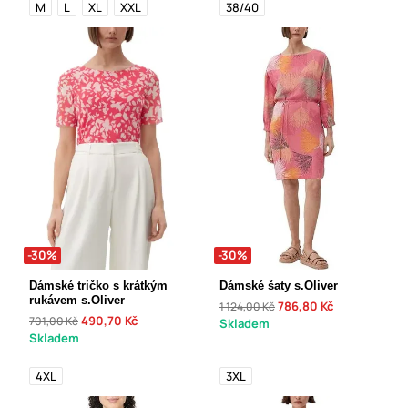
M
L
XL
XXL
38/40
-30%
-30%
Dámské tričko s krátkým
Dámské šaty s.Oliver
rukávem s.Oliver
786,80 Kč
1 124,00 Kč
490,70 Kč
701,00 Kč
Skladem
Skladem
4XL
3XL