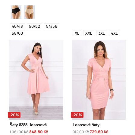
46/48
50/52
54/56
58/60
XL
XXL
3XL
4XL
-20%
-20%
Šaty 8288, lososová
Lososové šaty
848,80 Kč
729,60 Kč
1 061,00 Kč
912,00 Kč