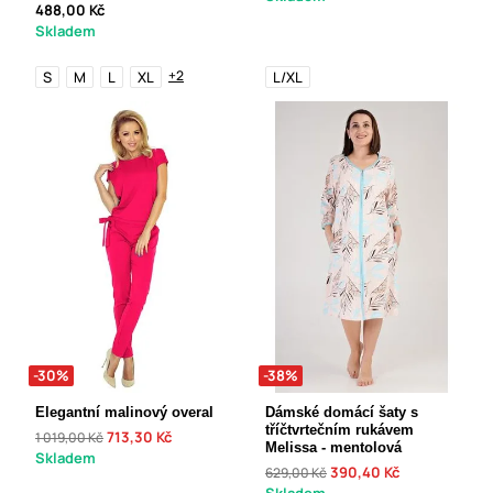
488,00 Kč
Skladem
+2
S
M
L
XL
L/XL
-30%
-38%
Elegantní malinový overal
Dámské domácí šaty s
tříčtvrtečním rukávem
713,30 Kč
1 019,00 Kč
Melissa - mentolová
Skladem
390,40 Kč
629,00 Kč