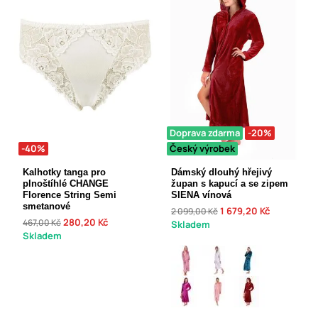
Doprava zdarma
-20%
-40%
Český výrobek
Kalhotky tanga pro
Dámský dlouhý hřejivý
plnoštíhlé CHANGE
župan s kapucí a se zipem
Florence String Semi
SIENA vínová
smetanové
1 679,20 Kč
2 099,00 Kč
280,20 Kč
467,00 Kč
Skladem
Skladem