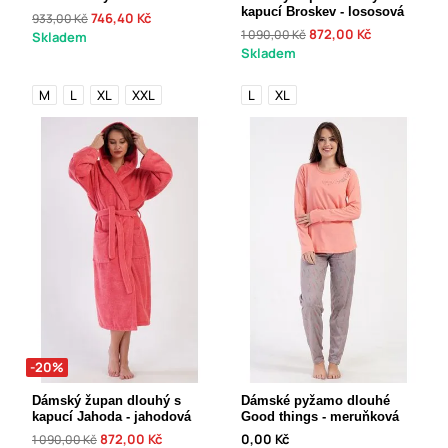
kapucí Broskev - lososová
746,40 Kč
933,00 Kč
872,00 Kč
1 090,00 Kč
Skladem
Skladem
M
L
XL
XXL
L
XL
-20%
Dámský župan dlouhý s
Dámské pyžamo dlouhé
kapucí Jahoda - jahodová
Good things - meruňková
872,00 Kč
0,00 Kč
1 090,00 Kč