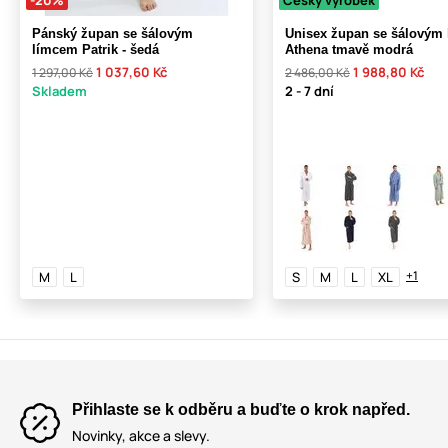
-20%
Český výrobek
Pánský župan se šálovým
Unisex župan se šálovým
límcem Patrik - šedá
Athena tmavě modrá
1 037,60 Kč
1 988,80 Kč
1 297,00 Kč
2 486,00 Kč
Skladem
2 - 7 dní
+1
M
L
S
M
L
XL
Přihlaste se k odběru a buďte o krok napřed.
Novinky, akce a slevy.