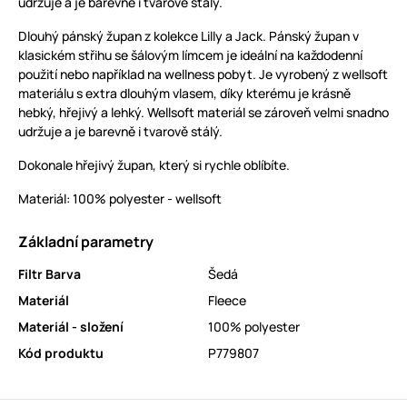
udržuje a je barevně i tvarově stálý.
Dlouhý pánský župan z kolekce Lilly a Jack. Pánský župan v
klasickém střihu se šálovým límcem je ideální na každodenní
použití nebo například na wellness pobyt. Je vyrobený z wellsoft
materiálu s extra dlouhým vlasem, díky kterému je krásně
hebký, hřejivý a lehký. Wellsoft materiál se zároveň velmi snadno
udržuje a je barevně i tvarově stálý.
Dokonale hřejivý župan, který si rychle oblíbíte.
Materiál: 100% polyester - wellsoft
Základní parametry
Filtr Barva
Šedá
Materiál
Fleece
Materiál - složení
100% polyester
Kód produktu
P779807