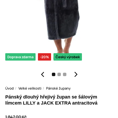
Doprava zdarma
-20%
Český výrobek
Úvod
Velké velikosti
Pánské župany
Pánský dlouhý hřejivý župan se šálovým
límcem LILLY a JACK EXTRA antracitová
1 847,00 Kč