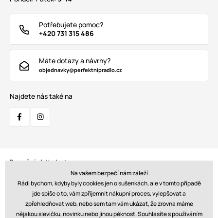
Potřebujete pomoc?
+420 731 315 486
Máte dotazy a návrhy?
objednavky@perfektnipradlo.cz
Najdete nás také na
Bezpečná platba kartou:
Na vašem bezpečí nám záleží
Rádi bychom, kdyby byly cookies jen o sušenkách, ale v tomto případě
jde spíše o to, vám zpříjemnit nákupní proces, vylepšovat a
zpřehledňovat web, nebo sem tam vám ukázat, že zrovna máme
Doprava:
nějakou slevičku, novinku nebo jinou pěknost. Souhlasíte s používáním