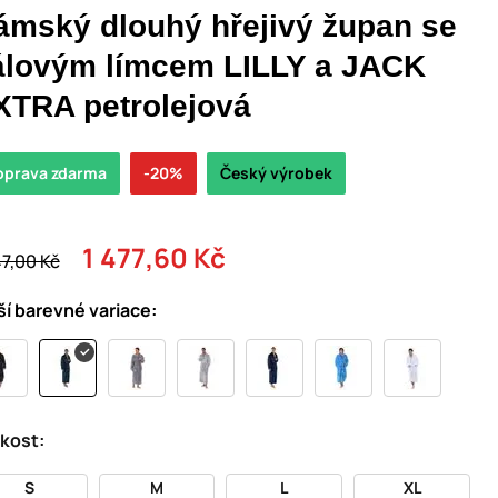
ámský dlouhý hřejivý župan se
álovým límcem LILLY a JACK
XTRA petrolejová
oprava zdarma
-20%
Český výrobek
1 477,60 Kč
47,00 Kč
ší barevné variace:
ikost:
S
M
L
XL