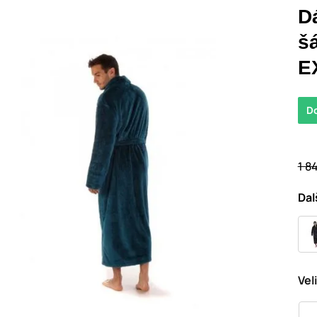
D
š
E
D
1 8
Dal
Vel