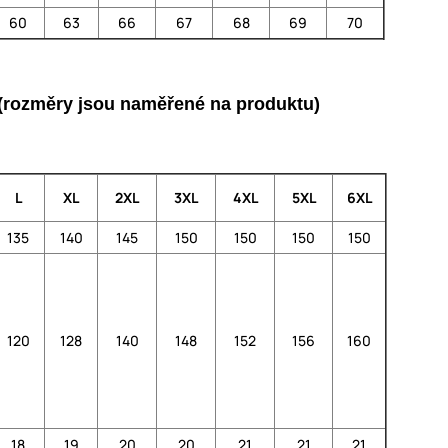
60
63
66
67
68
69
70
é (rozměry jsou naměřené na produktu)
L
XL
2XL
3XL
4XL
5XL
6XL
135
140
145
150
150
150
150
120
128
140
148
152
156
160
18
19
20
20
21
21
21