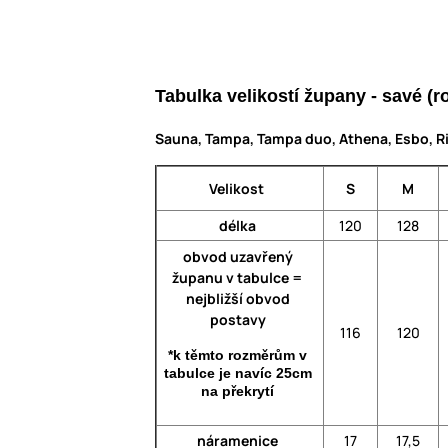
Tabulka velikostí župany - savé 
Sauna, Tampa, Tampa duo, Athena, Esbo, Ri
Velikost
S
M
délka
120
128
obvod uzavřený
županu v tabulce =
nejbližší obvod
postavy
116
120
*k těmto rozměrům v
tabulce je navíc 25cm
na překrytí
náramenice
17
17,5