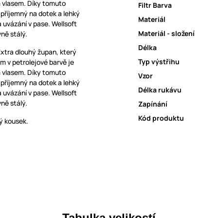
m vlasem. Díky tomuto
Filtr Barva
 příjemný na dotek a lehký
Materiál
 uvázání v pase. Wellsoft
Materiál - složení
ně stálý.
Délka
Extra dlouhý župan, který
Typ výstřihu
m v petrolejové barvě je
m vlasem. Díky tomuto
Vzor
 příjemný na dotek a lehký
Délka rukávu
 uvázání v pase. Wellsoft
ně stálý.
Zapínání
Kód produktu
ý kousek.
Tabulka velikostí