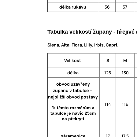
délka rukávu
56
57
Tabulka velikostí župany - hřejiv
Siena, Alta, Flora, Lilly, Irbis, Capri.
Velikost
S
M
délka
125
130
obvod uzavřený
županu v tabulce =
nejbližší obvod postavy
114
116
*k těmto rozměrům v
tabulce je navíc 25cm
na překrytí
náramenice
17
17,5