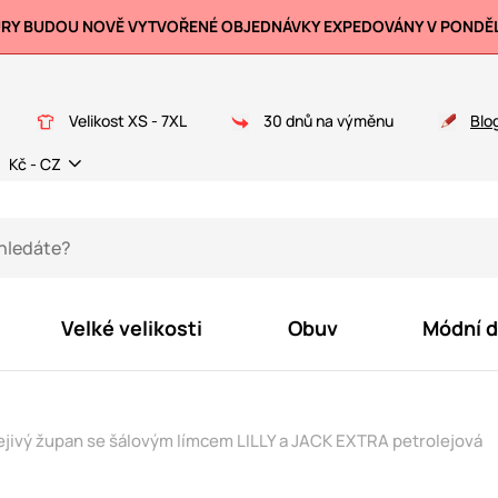
URY BUDOU NOVĚ VYTVOŘENÉ OBJEDNÁVKY EXPEDOVÁNY V PONDĚLÍ
Velikost XS - 7XL
30 dnů na výměnu
Blo
Kč - CZ
Velké velikosti
Obuv
Módní 
jivý župan se šálovým límcem LILLY a JACK EXTRA petrolejová