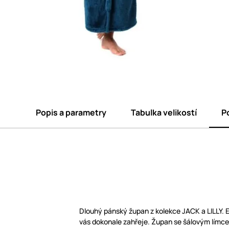
Popis a parametry
Tabulka velikostí
P
Dlouhý pánský župan z kolekce JACK a LILLY. 
vás dokonale zahřeje. Župan se šálovým límce