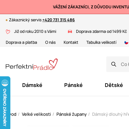
VÁŽENÍ ZÁKAZNÍCI, Z DŮVODU INVENT
Zákaznický servis
+420 731 315 486
Již od roku 2010 s Vámi
Doprava zdarma od 1499 Kč
Doprava a platba
O nás
Kontakt
Tabulka velikostí
Dámské
Pánské
Dětské
Úvod
Velké velikosti
Pánské župany
Dámský dlouhý hře