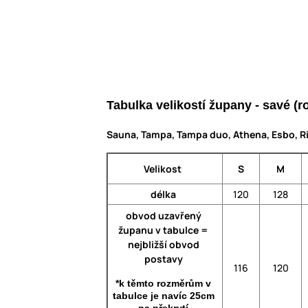
Tabulka velikostí župany - savé 
Sauna, Tampa, Tampa duo, Athena, Esbo, Ri
Velikost
S
M
délka
120
128
obvod uzavřený
županu v tabulce =
nejbližší obvod
postavy
116
120
*k těmto rozměrům v
tabulce je navíc 25cm
na překrytí