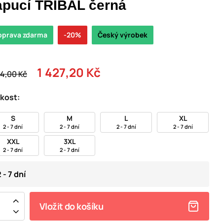
apucí TRIBAL černá
oprava zdarma
-20%
Český výrobek
1 427,20 Kč
84,00 Kč
ikost:
S
M
L
XL
2 - 7 dní
2 - 7 dní
2 - 7 dní
2 - 7 dní
XXL
3XL
2 - 7 dní
2 - 7 dní
 - 7 dní
Vložit do košíku