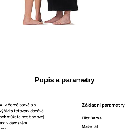
Popis a parametry
Základní parametry
AL v černé barvě a s
Výšivka tetování dodává
sek můžete nosit se svojí
Filtr Barva
verzi v dámském
Materiál
árek!