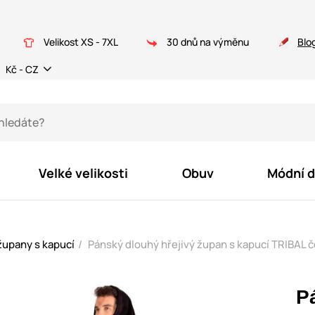
Velikost XS - 7XL
30 dnů na výměnu
Blo
Kč - CZ
Velké velikosti
Obuv
Módní 
župany s kapucí
Pánský dlouhý hřejivý župan s kapucí TRIBAL 
P