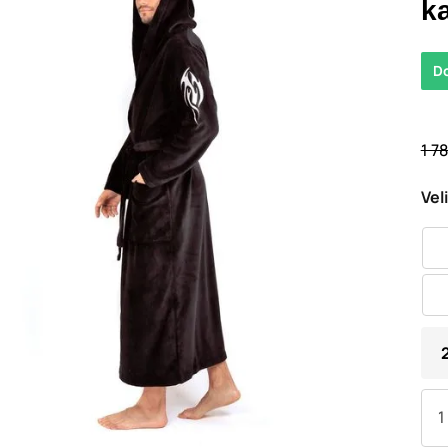
k
D
1 7
Vel
2