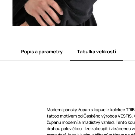
Popis a parametry
Tabulka velikostí
Moderní pánský župan s kapucí z kolekce TRIB
tattoo motivem od Českého výrobce VESTIS. 
županu moderní a mladistvý vzhled. Tento kou
drahou polovičkou - lze zakoupit i zkrácenou 
provedení, je tak i velmi oblíbeným tipem na d