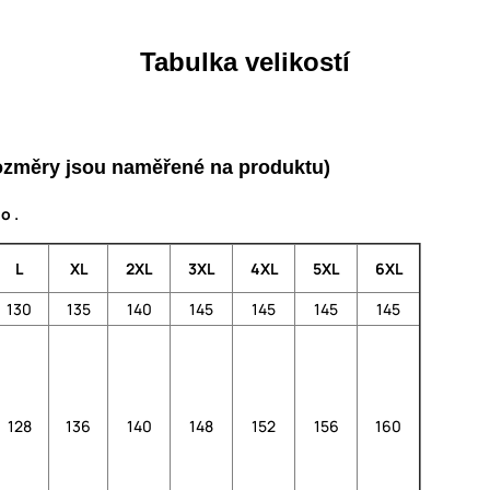
Tabulka velikostí
(rozměry jsou naměřené na produktu)
o .
L
XL
2XL
3XL
4XL
5XL
6XL
130
135
140
145
145
145
145
128
136
140
148
152
156
160