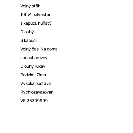
Volný střih
100% polyester
s kapucí
,
huňatý
Dlouhý
S kapucí
Volný čas
,
Na doma
Jednobarevný
Dlouhý rukáv
Podzim
,
Zima
Vysoká postava
Rychlozavazování
VE-36309999