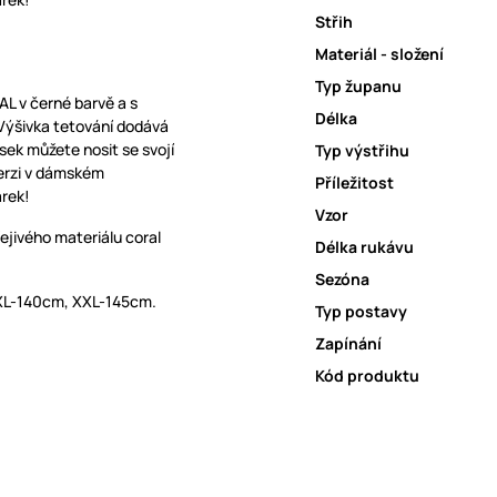
Střih
Materiál - složení
Typ županu
AL v černé barvě a s
Délka
Výšivka tetování dodává
sek můžete nosit se svojí
Typ výstřihu
verzi v dámském
Příležitost
árek!
Vzor
ejivého materiálu coral
Délka rukávu
Sezóna
XL-140cm, XXL-145cm.
Typ postavy
Zapínání
Kód produktu