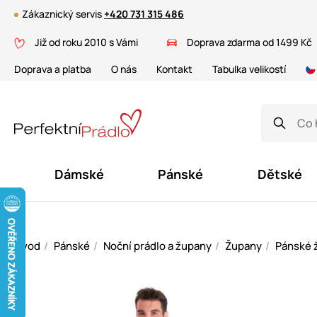
Zákaznický servis
+420 731 315 486
Již od roku 2010 s Vámi
Doprava zdarma od 1499 Kč
Doprava a platba
O nás
Kontakt
Tabulka velikostí
Dámské
Pánské
Dětské
Úvod
Pánské
Noční prádlo a župany
Župany
Pánské 