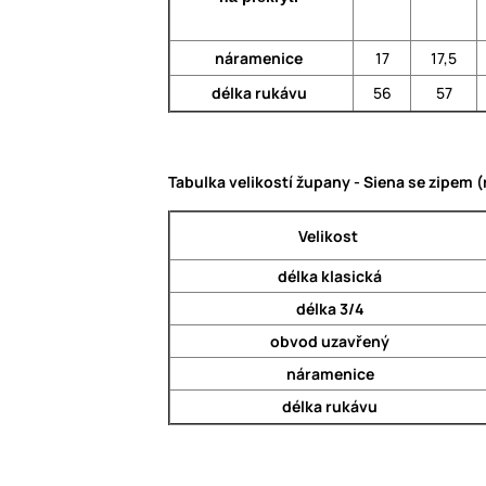
náramenice
17
17,5
délka rukávu
56
57
Tabulka velikostí župany - Siena se zipem
Velikost
délka klasická
délka 3/4
obvod uzavřený
náramenice
délka rukávu