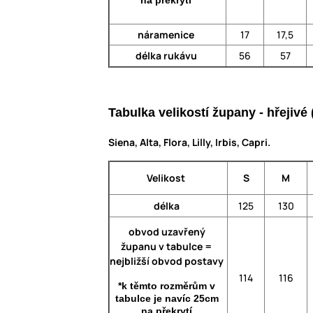
náramenice
17
17,5
délka rukávu
56
57
Tabulka velikostí župany - hřejiv
Siena, Alta, Flora, Lilly, Irbis, Capri.
Velikost
S
M
délka
125
130
obvod uzavřený
županu v tabulce =
nejbližší obvod postavy
114
116
*k těmto rozměrům v
tabulce je navíc 25cm
na překrytí