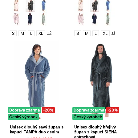
+2
+1
S
M
L
XL
S
M
L
XL
Doprava zdarma
-20%
Doprava zdarma
-20%
Český výrobek
Český výrobek
Unisex dlouhý savý župan s
Unisex dlouhý hřejivý
kapucí TAMPA duo denim
župan s kapucí SIENA
antracitová