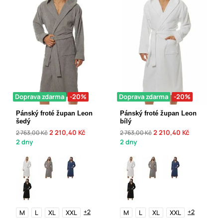
Doprava zdarma
-20%
Doprava zdarma
-20%
Pánský froté župan Leon
Pánský froté župan Leon
šedý
bílý
2 210,40 Kč
2 210,40 Kč
2 763,00 Kč
2 763,00 Kč
2 dny
2 dny
+2
+2
M
L
XL
XXL
M
L
XL
XXL