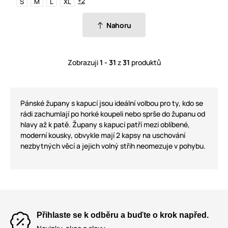
+2
S
M
L
XL
Nahoru
Zobrazuji
1 - 31
z
31
produktů
Pánské župany s kapucí jsou ideální volbou pro ty, kdo se
rádi zachumlají po horké koupeli nebo sprše do županu od
hlavy až k patě. Župany s kapucí patří mezi oblíbené,
moderní kousky, obvykle mají 2 kapsy na uschování
nezbytných věcí a jejich volný střih neomezuje v pohybu.
Přihlaste se k odběru a buďte o krok napřed.