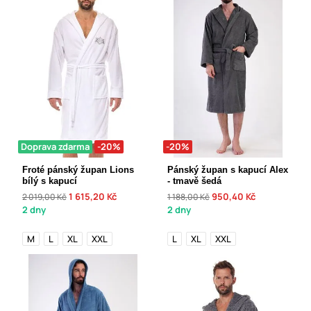
Doprava zdarma
-20%
-20%
Froté pánský župan Lions
Pánský župan s kapucí Alex
bílý s kapucí
- tmavě šedá
1 615,20 Kč
950,40 Kč
2 019,00 Kč
1 188,00 Kč
2 dny
2 dny
M
L
XL
XXL
L
XL
XXL