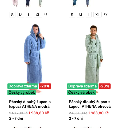
+1
+2
S
M
L
XL
S
M
L
XL
Doprava zdarma
-20%
Doprava zdarma
-20%
Český výrobek
Český výrobek
Pánský dlouhý župan s
Pánský dlouhý župan s
kapucí ATHENA modrá
kapucí ATHENA olivová
1 988,80 Kč
1 988,80 Kč
2 486,00 Kč
2 486,00 Kč
2 - 7 dní
2 - 7 dní