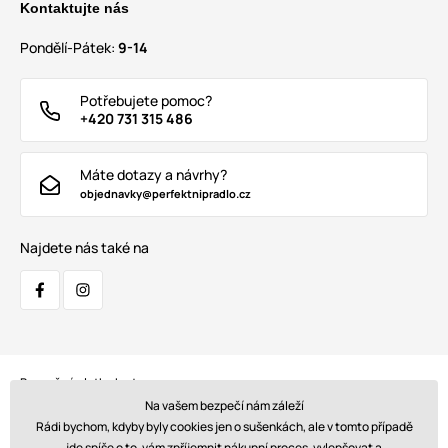
Kontaktujte nás
Pondělí-Pátek:
9-14
Potřebujete pomoc?
+420 731 315 486
Máte dotazy a návrhy?
objednavky@perfektnipradlo.cz
Najdete nás také na
Bezpečná platba kartou:
Na vašem bezpečí nám záleží
Rádi bychom, kdyby byly cookies jen o sušenkách, ale v tomto případě
jde spíše o to, vám zpříjemnit nákupní proces, vylepšovat a